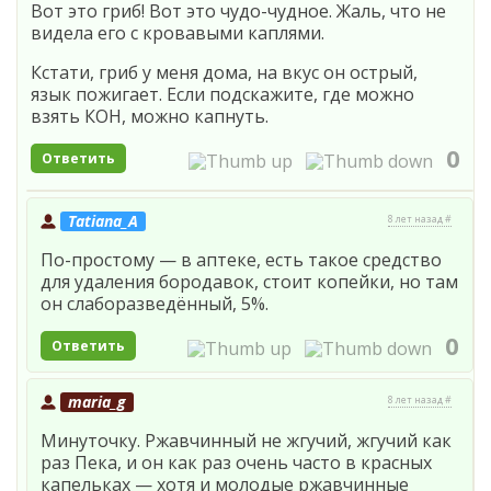
Вот это гриб! Вот это чудо-чудное. Жаль, что не
видела его с кровавыми каплями.
Кстати, гриб у меня дома, на вкус он острый,
язык пожигает. Если подскажите, где можно
взять КОН, можно капнуть.
0
Ответить
Tatiana_A
8 лет назад #
По-простому — в аптеке, есть такое средство
для удаления бородавок, стоит копейки, но там
он слаборазведённый, 5%.
0
Ответить
maria_g
8 лет назад #
Минуточку. Ржавчинный не жгучий, жгучий как
раз Пека, и он как раз очень часто в красных
капельках — хотя и молодые ржавчинные