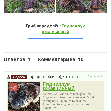
Гриб определён:
Гиднеллум
ржавчинный
Ответов: 1 Комментариев: 10
предположил(а), что это:
Сергей
8 лет назад #
Гиднеллум
ржавчинный
Синонимы:
Hydnellum ferrugineum,
Гиднеллум тёмно-коричневый, Calodon
ferrugineus, Hydnum hybridum,
Phaeodon ferrugineus, Hydnellum
hybridum.