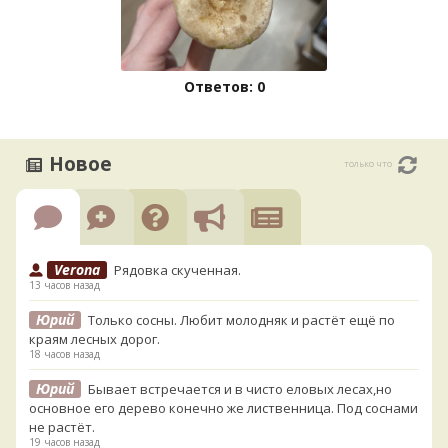
Ответов: 0
Новое
только что
Verona
Рядовка скученная.
13 часов назад
Юрий
Только сосны. Любит молодняк и растёт ещё по
краям лесных дорог.
18 часов назад
Юрий
Бывает встречается и в чисто еловых лесах,но
основное его дерево конечно же лиственница. Под соснами
не растёт.
19 часов назад