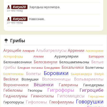
Katya20
Зарлдыш мухомора.
23 часа назад
Katya20
Навозник.
23 часа назад
Verona
Скорее всего он.
2 дня назад
Грибы
Verona
Что-то из рядовок. Цвета на фото вряд ли
переданы правильно.
Альбатреллусы
Агроцибе
Аррении
Аскокорине
Алеврия
2 дня назад
Аурикулярии
Астерофоры
Ателии
Баттаррея
Verona
Рядовка мыльная, судя по пластинкам.
Белые
Белосвинухи
Белонавозники
Белошампиньоны
Правильно сделали, что не взяли.
грибы
Бокальчики
Болетины
2 дня назад
Бледная поганка
Блюдцевик
Боровики
Болеты
Болетопсисы
Бьеркандера
Валуй
BorisM
Подгруздок чёрный, или близкие виды
Волоконницы
Вольвариеллы
Весёлки
Волнушки
2 дня назад
Вёшенки
Вороночники
Галерины
Ганодермы
BorisM
Сдаётся мне, на земле и в руке - разные грибы.
Гигрофоры
Гигроцибе
Гебеломы
Геопоры
2 дня назад
Гипомицесы
Гиднеллумы
Гимнопилы
Гиродоны
Кирилл
Вони не было, но вода и гриб при варке
Говорушки
Гифоломы
Глеофиллумы
Гиропорусы
начали желтеть. Выкинул. Большое спасибо.