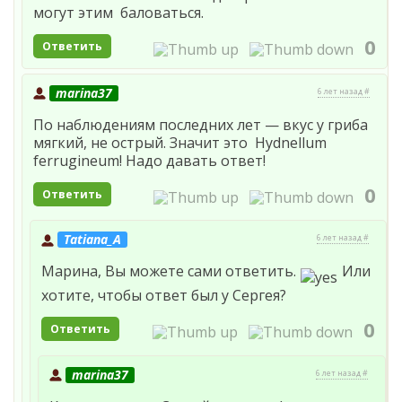
могут этим баловаться.
0
Ответить
marina37
6 лет назад #
По наблюдениям последних лет — вкус у гриба
мягкий, не острый. Значит это Hydnellum
ferrugineum! Надо давать ответ!
0
Ответить
Tatiana_A
6 лет назад #
Марина, Вы можете сами ответить.
Или
хотите, чтобы ответ был у Сергея?
0
Ответить
marina37
6 лет назад #