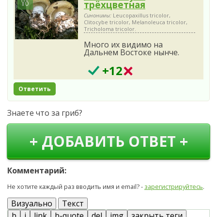
трёхцветная
Синонимы:
Leucopaxillus tricolor,
Clitocybe tricolor, Melanoleuca tricolor,
Tricholoma tricolor.
Много их видимо на
Дальнем Востоке нынче.
+12
Ответить
Знаете что за гриб?
+ ДОБАВИТЬ ОТВЕТ +
Комментарий:
Не хотите каждый раз вводить имя и email? -
зарегистрируйтесь
.
Визуально
Текст