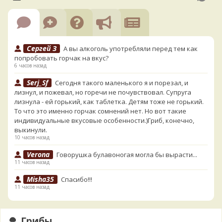
Сергей З
А вы алкоголь употребляли перед тем как
попробовать горчак на вкус?
6 часов назад
Serj_Sf
Сегодня такого маленького я и порезал, и
лизнул, и пожевал, но горечи не почувствовал. Супруга
лизнула - ей горький, как таблетка. Детям тоже не горький.
То что это именно горчак сомнений нет. Но вот такие
индивидуальные вкусовые особенности.)Гриб, конечно,
выкинули.
10 часов назад
Verona
Говорушка булавоногая могла бы вырасти...
11 часов назад
Misha35
Спасибо!!!
11 часов назад
BorisM
Вот как раз зонтика пестрого там
точно нет! P.S. Вячеслав, мы ждём ваших подтверждений
Грибы