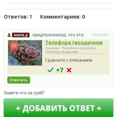
Ответов: 1 Комментариев: 0
предположил(а), что это:
maria_g
9 лет назад #
Телефора гвоздичная
Синонимы:
Thelephora caryophyllea,
Телефора гвоздиковая.
Сравните с описанием.
+7
Ответить
Знаете что за гриб?
+ ДОБАВИТЬ ОТВЕТ +