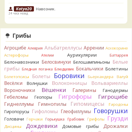
Katya20
Навозник.
24 часа назад
Verona
Скорее всего он.
2 дня назад
Грибы
Verona
Что-то из рядовок. Цвета на фото вряд ли
переданы правильно.
Альбатреллусы
Агроцибе
Аррении
Аскокорине
Алеврия
2 дня назад
Аурикулярии
Астерофоры
Ателии
Баттаррея
Verona
Рядовка мыльная, судя по пластинкам.
Белые
Белосвинухи
Белонавозники
Белошампиньоны
Правильно сделали, что не взяли.
грибы
Бокальчики
Болетины
2 дня назад
Бледная поганка
Блюдцевик
Боровики
Болеты
Болетопсисы
Бьеркандера
Валуй
BorisM
Подгруздок чёрный, или близкие виды
Волоконницы
Вольвариеллы
Весёлки
Волнушки
2 дня назад
Вёшенки
Вороночники
Галерины
Ганодермы
BorisM
Сдаётся мне, на земле и в руке - разные грибы.
Гигрофоры
Гигроцибе
Гебеломы
Геопоры
2 дня назад
Гипомицесы
Гиднеллумы
Гимнопилы
Гиродоны
Кирилл
Вони не было, но вода и гриб при варке
Говорушки
Гифоломы
Глеофиллумы
Гиропорусы
начали желтеть. Выкинул. Большое спасибо.
Грузди
Головачи
2 дня назад
Горчаки
Грифолы
Горькушка
Грабовик
Дождевики
Дрожалки
Домовые грибы
Дисцины
Кирилл
Спасибо.