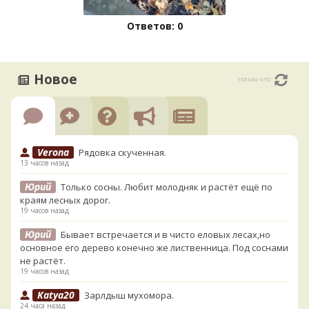
Ответов: 0
Новое
только что
Verona
Рядовка скученная.
13 часов назад
Юрий
Только сосны. Любит молодняк и растёт ещё по
краям лесных дорог.
19 часов назад
Юрий
Бывает встречается и в чисто еловых лесах,но
основное его дерево конечно же лиственница. Под соснами
не растёт.
19 часов назад
Katya20
Зарлдыш мухомора.
24 часа назад