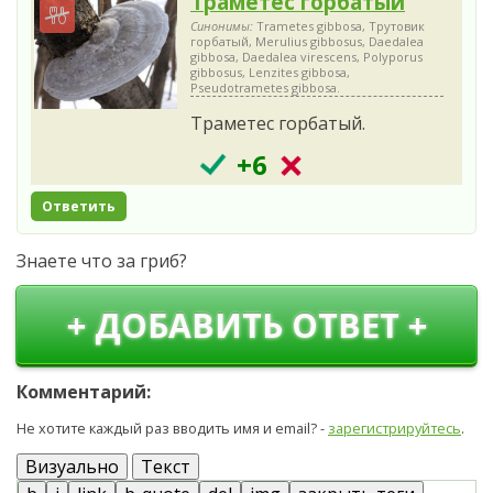
Траметес горбатый
Синонимы:
Trametes gibbosa, Трутовик
горбатый, Merulius gibbosus, Daedalea
gibbosa, Daedalea virescens, Polyporus
gibbosus, Lenzites gibbosa,
Pseudotrametes gibbosa.
Траметес горбатый.
+6
Ответить
Знаете что за гриб?
+ ДОБАВИТЬ ОТВЕТ +
Комментарий:
Не хотите каждый раз вводить имя и email? -
зарегистрируйтесь
.
Визуально
Текст