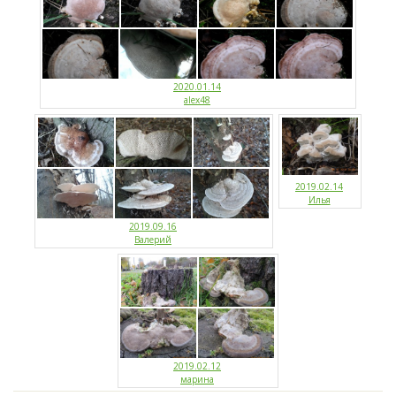
2020.01.14
alex48
2019.02.14
Илья
2019.09.16
Валерий
2019.02.12
марина