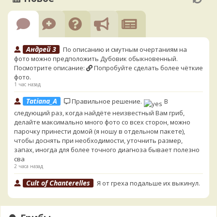
Андрей 3
По описанию и смутным очертаниям на
фото можно предположить Дубовик обыкновенный.
Посмотрите описание:
Попробуйте сделать более чёткие
фото.
1 час назад
Tatiana_A
Правильное решение.
В
следующий раз, когда найдёте неизвестный Вам гриб,
делайте максимально много фото со всех сторон, можно
парочку принести домой (я ношу в отдельном пакете),
чтобы доснять при необходимости, уточнить размер,
запах, иногда для более точного диагноза бывает полезно
сва
2 часа назад
Cult of Chanterelles
Я от греха подальше их выкинул.
Для не знающего человека эксперименты с говорушками,
наверное, плохая идея.
2 часа назад