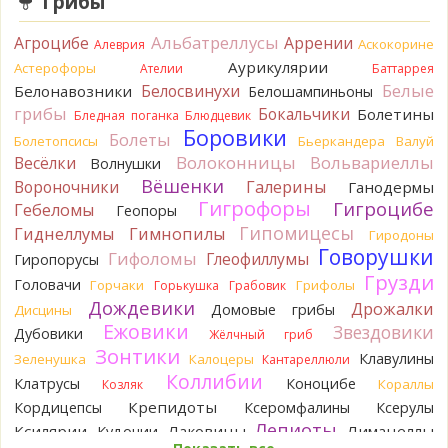
Грибы
Tatiana_A
Говорушек в этой цветовой гамме - хоть
пруд пруди, и далеко не все описаны на этом сайте. И
Альбатреллусы
Агроцибе
Аррении
Аскокорине
Алеврия
большинство из них как минимум несъедобны. Ворончатая
Аурикулярии
Астерофоры
Ателии
Баттаррея
должна слабо пахнуть миндалём. Из похожих есть, скажем,
Белые
Белосвинухи
Белонавозники
Белошампиньоны
Желобчатая и Бледноокрашенная. Росли не не древесине,
грибы
Бокальчики
Болетины
так? Из земли или из подстилки
Бледная поганка
Блюдцевик
2 часа назад
Боровики
Болеты
Болетопсисы
Бьеркандера
Валуй
Волоконницы
Вольвариеллы
Весёлки
Мария
Волнушки
Хорошо. При срезании синеет.
2 часа назад
Вёшенки
Вороночники
Галерины
Ганодермы
Гигрофоры
Гигроцибе
Гебеломы
Геопоры
Tatiana_A
Посмотрите Пилолистнички:
lentinellus/
Гипомицесы
2 часа назад
Гиднеллумы
Гимнопилы
Гиродоны
Говорушки
Гифоломы
Глеофиллумы
Гиропорусы
BorisM
Мария, нереально точно определить вид
Грузди
гриба по таким фото. А в лотерею играть здесь никто не
Головачи
Горчаки
Грифолы
Горькушка
Грабовик
станет...
Дождевики
Дрожалки
Домовые грибы
Дисцины
6 часов назад
Ежовики
Звездовики
Дубовики
Жёлчный гриб
BorisM
Лес может быть и еловый, но хвоя на земле -
Зонтики
Клавулины
Зеленушка
Калоцеры
Кантареллюли
сосновая.
Коллибии
Клатрусы
Коноцибе
Кораллы
Козляк
10 часов назад
Крепидоты
Кордицепсы
Ксеромфалины
Ксерулы
Кирилл
Спасибо!
Лепиоты
Ксилярии
Лаковицы
Лимацеллы
Кудонии
10 часов назад