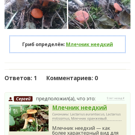
Гриб определён:
Млечник неедкий
Ответов: 1 Комментариев: 0
предположил(а), что это:
Сергей
9 лет назад #
Млечник неедкий
Синонимы:
Lactarius aurantiacus, Lactarius
mitissimus, Млечник оранжевый.
Млечник неедкий — как
более характерный вид для