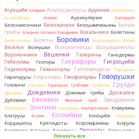
Verona
Рядовка мыльная, судя по пластинкам.
Альбатреллусы
Агроцибе
Аррении
Аскокорине
Алеврия
Правильно сделали, что не взяли.
21 час назад
Аурикулярии
Астерофоры
Ателии
Баттаррея
Белые
Белосвинухи
Белонавозники
Белошампиньоны
BorisM
Подгруздок чёрный, или близкие виды
грибы
Бокальчики
Болетины
22 часа назад
Бледная поганка
Блюдцевик
Боровики
Болеты
Болетопсисы
Бьеркандера
Валуй
BorisM
Сдаётся мне, на земле и в руке - разные грибы.
Волоконницы
Вольвариеллы
Весёлки
Волнушки
22 часа назад
Вёшенки
Вороночники
Галерины
Ганодермы
Кирилл
Вони не было, но вода и гриб при варке
Гигрофоры
Гигроцибе
Гебеломы
Геопоры
начали желтеть. Выкинул. Большое спасибо.
Гипомицесы
Гиднеллумы
Гимнопилы
23 часа назад
Гиродоны
Говорушки
Гифоломы
Глеофиллумы
Гиропорусы
Кирилл
Спасибо.
Грузди
Головачи
23 часа назад
Горчаки
Грифолы
Горькушка
Грабовик
Дождевики
Дрожалки
Домовые грибы
Дисцины
Tatiana_A
Да. Но они не все безоговорочно
Ежовики
Звездовики
Дубовики
Жёлчный гриб
съедобны.
Зонтики
24 часа назад
Клавулины
Зеленушка
Калоцеры
Кантареллюли
Коллибии
Клатрусы
Коноцибе
Кораллы
Козляк
Tatiana_A
В следующий раз вырвите его целиком и
разрежьте ножку вертикально. Именно вертикально.
Крепидоты
Кордицепсы
Ксеромфалины
Ксерулы
Пожелтение у самого основания - значит, Ш. Желтокожий,
Лепиоты
Ксилярии
Лаковицы
Лимацеллы
Кудонии
ядовит. Иногда полезно гриб сварить, Желтокожий и еще
Показать все
Лисички
Лишайники
Лиофиллумы