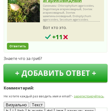
агариковидный
Синонимы:
Chlorophyllum agaricoides,
Эндоптихум агариковидный, Зонтик
агариковидный, Зонтик
шампиньоновидный, Endoptychum
agaricoides, Secotium agaricoides.
Вот кто это.
+11
Ответить
Знаете что за гриб?
+ ДОБАВИТЬ ОТВЕТ +
Комментарий:
Не хотите каждый раз вводить имя и email? -
зарегистрируйтесь
.
Визуально
Текст