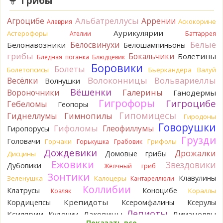
Грибы
4 часа назад
Альбатреллусы
Агроцибе
Аррении
Аскокорине
Алеврия
BorisM
Однозначно польский!
Аурикулярии
4 часа назад
Астерофоры
Ателии
Баттаррея
Белые
Белосвинухи
Белонавозники
Белошампиньоны
BorisM
Николай, дайте уточнение насчёт изменения
грибы
Бокальчики
Болетины
Бледная поганка
Блюдцевик
цвета гриба на срезе. Без этой информации до конца
Боровики
Болеты
сложно выбрать между жёлтым и собачьим груздями!
Болетопсисы
Бьеркандера
Валуй
11 часов назад
Волоконницы
Вольвариеллы
Весёлки
Волнушки
Вёшенки
Вороночники
Галерины
Ганодермы
BorisM
Очевидный подберезовик!
Гигрофоры
11 часов назад
Гигроцибе
Гебеломы
Геопоры
Гипомицесы
Гиднеллумы
Гимнопилы
Гиродоны
Verona
Рядовка скученная.
Говорушки
1 день назад
Гифоломы
Глеофиллумы
Гиропорусы
Грузди
Головачи
Горчаки
Грифолы
Горькушка
Грабовик
Юрий
Только сосны. Любит молодняк и растёт ещё по
Дождевики
краям лесных дорог.
Дрожалки
Домовые грибы
Дисцины
1 день назад
Ежовики
Звездовики
Дубовики
Жёлчный гриб
Зонтики
Юрий
Бывает встречается и в чисто еловых лесах,но
Клавулины
Зеленушка
Калоцеры
Кантареллюли
основное его дерево конечно же лиственница. Под соснами
Коллибии
Клатрусы
Коноцибе
Кораллы
Козляк
не растёт.
Крепидоты
Кордицепсы
Ксеромфалины
Ксерулы
1 день назад
Лепиоты
Ксилярии
Лаковицы
Лимацеллы
Кудонии
Katya20
Зарлдыш мухомора.
Показать все