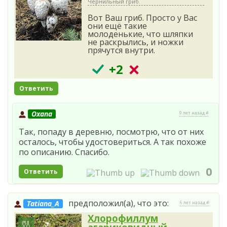
Чернильный гриб.
Вот Ваш гриб. Просто у Вас
они ещё такие
молоденькие, что шляпки
не раскрылись, и ножки
прячутся внутри.
+2
Ответить
Oxana
9 лет назад #
Так, попаду в деревню, посмотрю, что от них
осталось, чтобы удостовериться. А так похоже
по описанию. Спасибо.
0
Ответить
предположил(а), что это:
Tatiana_A
6 лет назад #
Хлорофиллум