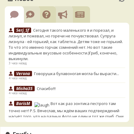
Serj_Sf
Сегодня такого маленького я и порезал, и
лизнул, и пожевал, но горечи не почувствовал. Супруга
лизнула - ей горький, как таблетка. Детям тоже не горький.
То что это именно горчак сомнений нет. Но вот такие
индивидуальные вкусовые особенности.)Гриб, конечно,
выкинули.
3 часа назад
Verona
Говорушка булавоногая могла бы вырасти...
4 часа назад
Misha35
Спасибо!!!
4 часа назад
BorisM
Вот как раз зонтика пестрого там
точно нет! P.S. Вячеслав, мы ждём ваших подтверждений
насчёт того, что на разных фото не один и тот же гриб. Они
и по виду разные, а не просто разные экземпляры. Но
хорошо было бы упорядочить это с вашим участием.
Разные грибы нужно разнести по разным вопросам!