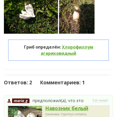
Гриб определён:
Хлорофиллум
агариковидный
Ответов: 2 Комментариев: 1
предположил(а), что это:
maria_g
9 лет назад #
Навозник белый
Синонимы:
Coprinus comatus,