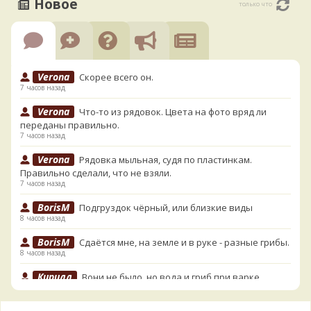
Новое
только что
Verona
Скорее всего он.
7 часов назад
Verona
Что-то из рядовок. Цвета на фото вряд ли
переданы правильно.
7 часов назад
Verona
Рядовка мыльная, судя по пластинкам.
Правильно сделали, что не взяли.
7 часов назад
BorisM
Подгруздок чёрный, или близкие виды
8 часов назад
BorisM
Сдаётся мне, на земле и в руке - разные грибы.
8 часов назад
Кирилл
Вони не было, но вода и гриб при варке
начали желтеть. Выкинул. Большое спасибо.
9 часов назад