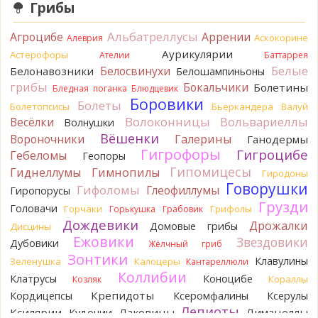
Грибы
Кирилл
Спасибо.
9 часов назад
Альбатреллусы
Агроцибе
Аррении
Аскокорине
Алеврия
Tatiana_A
Да. Но они не все безоговорочно
Аурикулярии
Астерофоры
Ателии
Баттаррея
съедобны.
Белые
Белосвинухи
Белонавозники
Белошампиньоны
10 часов назад
грибы
Бокальчики
Болетины
Бледная поганка
Блюдцевик
Tatiana_A
В следующий раз вырвите его целиком и
Боровики
Болеты
Болетопсисы
Бьеркандера
Валуй
разрежьте ножку вертикально. Именно вертикально.
Волоконницы
Вольвариеллы
Весёлки
Волнушки
Пожелтение у самого основания - значит, Ш. Желтокожий,
Вёшенки
Вороночники
Галерины
Ганодермы
ядовит. Иногда полезно гриб сварить, Желтокожий и еще
Гигрофоры
Гигроцибе
несколько ядовитых начинают жутко вонять химией, и
Гебеломы
Геопоры
вода желтеет.
Гипомицесы
Гиднеллумы
Гимнопилы
Гиродоны
10 часов назад
Говорушки
Гифоломы
Глеофиллумы
Гиропорусы
Кирилл
Спасибо, а можно быть хотя бы уверенным,
Грузди
Головачи
Горчаки
Грифолы
Горькушка
Грабовик
что это сыроежки? Полости в ножке нет, но центральная
Дождевики
Дрожалки
Домовые грибы
Дисцины
часть видно, что другого цвета немного. Изменения цвета
Ежовики
Звездовики
на срезе нет. Росли на опушке под не старым дубом.
Дубовики
Жёлчный гриб
Кожица со шляпки вообще не снимается, вместо этого
Зонтики
Клавулины
Зеленушка
Калоцеры
Кантареллюли
обламываются края шляпки.
Коллибии
Клатрусы
Коноцибе
Кораллы
Козляк
10 часов назад
Крепидоты
Кордицепсы
Ксеромфалины
Ксерулы
Кирилл
Спасибо, а определить вид шампиньона не
Лепиоты
Ксилярии
Лаковицы
Лимацеллы
Кудонии