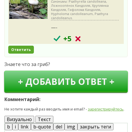
Синонимы:
Psathyrella candolleana,
Ложноопёнок Кандолля, Хруплянка
Кандолля, Гифолома Кандолля,
Hypholoma candolleanum, Psathyra
candolleanus.
—-
+5
Ответить
Знаете что за гриб?
+ ДОБАВИТЬ ОТВЕТ +
Комментарий:
Не хотите каждый раз вводить имя и email? -
зарегистрируйтесь
.
Визуально
Текст