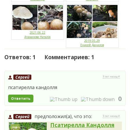
2021.06.22
Атажанова Наталія
2019.05.29
Енисей Данилов
Ответов: 1 Комментариев: 1
Сергей
9 лет назад #
псатирелла кандолля
0
Ответить
предположил(а), что это:
Сергей
9 лет назад #
Псатирелла Кандолля