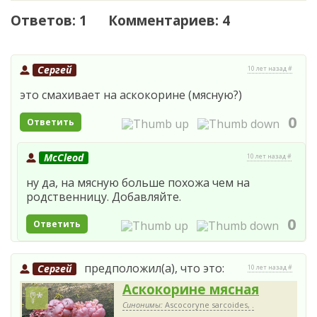
Ответов: 1 Комментариев: 4
Сергей
10 лет назад #
это смахивает на аскокорине (мясную?)
0
Ответить
McCleod
10 лет назад #
ну да, на мясную больше похожа чем на
родственницу. Добавляйте.
0
Ответить
предположил(а), что это:
Сергей
10 лет назад #
Аскокорине мясная
Синонимы:
Ascocoryne sarcoides, .