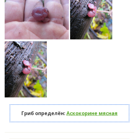
Гриб определён:
Аскокорине мясная