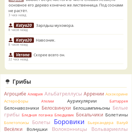
основное его дерево конечно же лиственница. Под соснами
не растёт.
3 часа назад
Katya20
Зарлдыш мухомора.
8 часов назад
Katya20
Навозник.
8 часов назад
Verona
Скорее всего он.
22 часа назад
Verona
Что-то из рядовок. Цвета на фото вряд ли
переданы правильно.
22 часа назад
Грибы
Verona
Рядовка мыльная, судя по пластинкам.
Альбатреллусы
Агроцибе
Аррении
Аскокорине
Алеврия
Правильно сделали, что не взяли.
22 часа назад
Аурикулярии
Астерофоры
Ателии
Баттаррея
Белые
Белосвинухи
Белонавозники
Белошампиньоны
BorisM
Подгруздок чёрный, или близкие виды
грибы
Бокальчики
Болетины
23 часа назад
Бледная поганка
Блюдцевик
Боровики
Болеты
Болетопсисы
Бьеркандера
Валуй
BorisM
Сдаётся мне, на земле и в руке - разные грибы.
Волоконницы
Вольвариеллы
Весёлки
Волнушки
23 часа назад