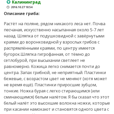
Калининград
2016.10.27 18:54
Описание гриба:
Растёт на поляне, рядом никакого леса нет. Почва
песчаная, искусственно насыпанная около 5-7 лет
назад. Шляпка от подушковидной с завёрнутыми
краями до воронковидной у взрослых грибов с
распрямлёнными краями, по центру имеется
бугорок.Шляпка гигрофанная, от тёмно до
сетлобурой, при высыхании светлеет не
равномерно. Кожица легко снимается почти до
центра. Запах грибной, не неприятный. Пластинки
бежевые, с возрастом цвет не меняют (хотя может
не время ещё). Пластинки приросшие зубцом,
тонкие. Ножка бурая с легко стирающимся (или
сминающимся) белым налётом. Я бы сказал что этот
белый налёт это высохшие волокна ножки, которые
при касании намокают и становятся одного цвета с