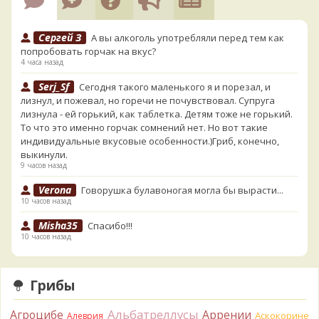
Сергей З
А вы алкоголь употребляли перед тем как
попробовать горчак на вкус?
4 часа назад
Serj_Sf
Сегодня такого маленького я и порезал, и
лизнул, и пожевал, но горечи не почувствовал. Супруга
лизнула - ей горький, как таблетка. Детям тоже не горький.
То что это именно горчак сомнений нет. Но вот такие
индивидуальные вкусовые особенности.)Гриб, конечно,
выкинули.
9 часов назад
Verona
Говорушка булавоногая могла бы вырасти...
10 часов назад
Misha35
Спасибо!!!
10 часов назад
BorisM
Вот как раз зонтика пестрого там
точно нет! P.S. Вячеслав, мы ждём ваших подтверждений
Грибы
насчёт того, что на разных фото не один и тот же гриб. Они
и по виду разные, а не просто разные экземпляры. Но
Альбатреллусы
Агроцибе
Аррении
Аскокорине
Алеврия
хорошо было бы упорядочить это с вашим участием.