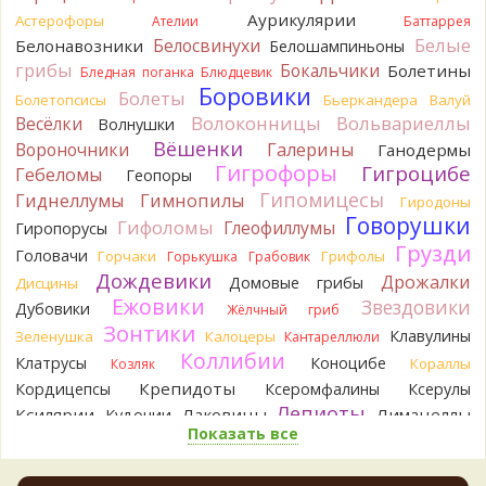
Аурикулярии
Астерофоры
Разные грибы нужно разнести по разным вопросам!
Ателии
Баттаррея
10 часов назад
Белые
Белосвинухи
Белонавозники
Белошампиньоны
грибы
Бокальчики
Болетины
Бледная поганка
Блюдцевик
BorisM
Однозначно польский!
Боровики
10 часов назад
Болеты
Болетопсисы
Бьеркандера
Валуй
Волоконницы
Вольвариеллы
Весёлки
Волнушки
BorisM
Николай, дайте уточнение насчёт изменения
Вёшенки
Вороночники
Галерины
Ганодермы
цвета гриба на срезе. Без этой информации до конца
Гигрофоры
Гигроцибе
сложно выбрать между жёлтым и собачьим груздями!
Гебеломы
Геопоры
17 часов назад
Гипомицесы
Гиднеллумы
Гимнопилы
Гиродоны
Говорушки
BorisM
Гифоломы
Очевидный подберезовик!
Глеофиллумы
Гиропорусы
17 часов назад
Грузди
Головачи
Горчаки
Грифолы
Горькушка
Грабовик
Дождевики
Verona
Рядовка скученная.
Дрожалки
Домовые грибы
Дисцины
1 день назад
Ежовики
Звездовики
Дубовики
Жёлчный гриб
Зонтики
Юрий
Только сосны. Любит молодняк и растёт ещё по
Клавулины
Зеленушка
Калоцеры
Кантареллюли
краям лесных дорог.
Коллибии
Клатрусы
Коноцибе
Кораллы
Козляк
2 дня назад
Крепидоты
Кордицепсы
Ксеромфалины
Ксерулы
Юрий
Бывает встречается и в чисто еловых лесах,но
Лепиоты
Ксилярии
Лаковицы
Лимацеллы
Кудонии
основное его дерево конечно же лиственница. Под соснами
Показать все
Лисички
Лишайники
Лиофиллумы
не растёт.
Ложные опята
Ложнодождевики
Ложные лисички
2 дня назад