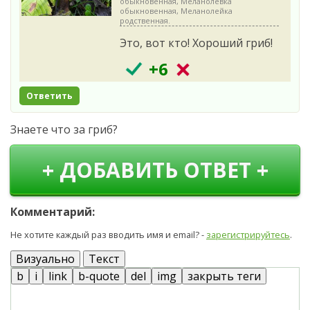
обыкновенная, Меланолевка
обыкновенная, Меланолейка
родственная.
Это, вот кто! Хороший гриб!
+6
Ответить
Знаете что за гриб?
+ ДОБАВИТЬ ОТВЕТ +
Комментарий:
Не хотите каждый раз вводить имя и email? -
зарегистрируйтесь
.
Визуально
Текст