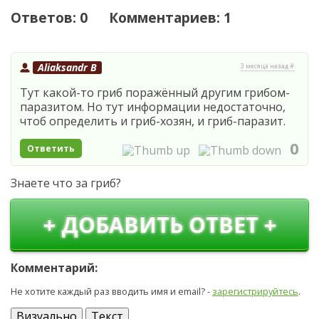
Ответов: 0 Комментариев: 1
Aliaksandr B
3 месяца назад #
Тут какой-то гриб поражённый другим грибом-
паразитом. Но тут информации недостаточно,
чтоб определить и гриб-хозян, и гриб-паразит.
0
Ответить
Знаете что за гриб?
+ ДОБАВИТЬ ОТВЕТ +
Комментарий:
Не хотите каждый раз вводить имя и email? -
зарегистрируйтесь
.
Визуально
Текст