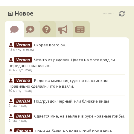
Новое
только что
Verona
Скорее всего он.
42 минуты назад
Verona
Что-то из рядовок. Цвета на фото вряд ли
переданы правильно.
45 минут назад
Verona
Рядовка мыльная, судя по пластинкам.
Правильно сделали, что не взяли.
50 минут назад
BorisM
Подгруздок чёрный, или близкие виды
2 часа назад
BorisM
Сдаётся мне, на земле и в руке - разные грибы.
2 часа назад
Кирилл
Вони не было, но вода и гриб при варке