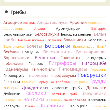
начали желтеть. Выкинул. Большое спасибо.
3 часа назад
Грибы
Кирилл
Спасибо.
3 часа назад
Альбатреллусы
Агроцибе
Аррении
Аскокорине
Алеврия
Tatiana_A
Да. Но они не все безоговорочно
Аурикулярии
Астерофоры
Ателии
Баттаррея
съедобны.
Белые
Белосвинухи
Белонавозники
Белошампиньоны
4 часа назад
грибы
Бокальчики
Болетины
Бледная поганка
Блюдцевик
Tatiana_A
В следующий раз вырвите его целиком и
Боровики
Болеты
Болетопсисы
Бьеркандера
Валуй
разрежьте ножку вертикально. Именно вертикально.
Волоконницы
Вольвариеллы
Весёлки
Волнушки
Пожелтение у самого основания - значит, Ш. Желтокожий,
Вёшенки
Вороночники
Галерины
Ганодермы
ядовит. Иногда полезно гриб сварить, Желтокожий и еще
Гигрофоры
Гигроцибе
несколько ядовитых начинают жутко вонять химией, и
Гебеломы
Геопоры
вода желтеет.
Гипомицесы
Гиднеллумы
Гимнопилы
Гиродоны
4 часа назад
Говорушки
Гифоломы
Глеофиллумы
Гиропорусы
Кирилл
Спасибо, а можно быть хотя бы уверенным,
Грузди
Головачи
Горчаки
Грифолы
Горькушка
Грабовик
что это сыроежки? Полости в ножке нет, но центральная
Дождевики
Дрожалки
Домовые грибы
Дисцины
часть видно, что другого цвета немного. Изменения цвета
Ежовики
Звездовики
на срезе нет. Росли на опушке под не старым дубом.
Дубовики
Жёлчный гриб
Кожица со шляпки вообще не снимается, вместо этого
Зонтики
Клавулины
Зеленушка
Калоцеры
Кантареллюли
обламываются края шляпки.
Коллибии
Клатрусы
Коноцибе
Кораллы
Козляк
4 часа назад