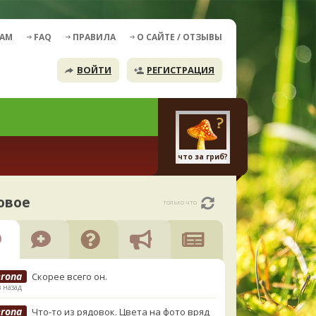
ДАМ
FAQ
ПРАВИЛА
О САЙТЕ / ОТЗЫВЫ
ВОЙТИ
РЕГИСТРАЦИЯ
что за гриб?
овое
только что
erona
Скорее всего он.
в назад
erona
Что-то из рядовок. Цвета на фото вряд