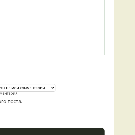
Удем
Фелл
Церат
гри
Ша
Шишк
ментария.
го поста.