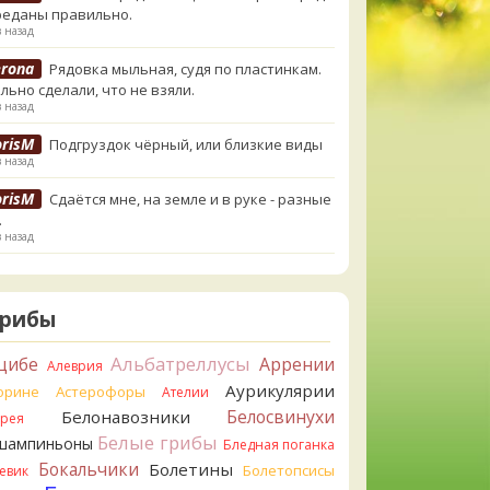
реданы правильно.
в назад
erona
Рядовка мыльная, судя по пластинкам.
льно сделали, что не взяли.
в назад
orisM
Подгруздок чёрный, или близкие виды
в назад
orisM
Сдаётся мне, на земле и в руке - разные
.
в назад
ирилл
Вони не было, но вода и гриб при варке
и желтеть. Выкинул. Большое спасибо.
в назад
Грибы
ирилл
Спасибо.
Альбатреллусы
цибе
Аррении
Алеврия
в назад
Аурикулярии
орине
Астерофоры
Ателии
tiana_A
Да. Но они не все безоговорочно
Белосвинухи
Белонавозники
ррея
бны.
Белые грибы
шампиньоны
в назад
Бледная поганка
Бокальчики
Болетины
Болетопсисы
евик
tiana_A
В следующий раз вырвите его