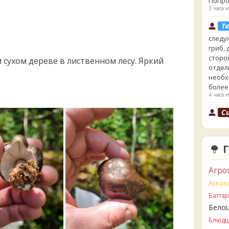
Попро
3 часа н
Ta
следу
гриб,
сторо
 сухом дереве в лиственном лесу. Яркий
отдел
необх
более
4 часа н
Cu
выкин
говор
4 часа н
Ta
- хоть
Агро
сайте
Аскок
несъе
Батта
минда
Бледн
Бело
земли
Блюдц
4 часа н