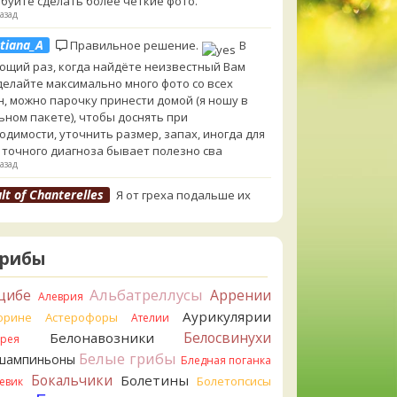
буйте сделать более чёткие фото.
азад
tiana_A
Правильное решение.
В
ющий раз, когда найдёте неизвестный Вам
 делайте максимально много фото со всех
н, можно парочку принести домой (я ношу в
ьном пакете), чтобы доснять при
одимости, уточнить размер, запах, иногда для
 точного диагноза бывает полезно сва
азад
lt of Chanterelles
Я от греха подальше их
ул. Для не знающего человека эксперименты с
ушками, наверное, плохая идея.
азад
Грибы
tiana_A
Говорушек в этой цветовой гамме
 пруд пруди, и далеко не все описаны на этом
Альбатреллусы
цибе
Аррении
Алеврия
. И большинство из них как минимум
Аурикулярии
орине
Астерофоры
Ателии
добны. Ворончатая должна слабо пахнуть
Белосвинухи
Белонавозники
ррея
лём. Из похожих есть, скажем, Желобчатая и
Белые грибы
оокрашенная. Росли не не древесине, так? Из
шампиньоны
Бледная поганка
 или из подстилки
Бокальчики
Болетины
Болетопсисы
евик
азад