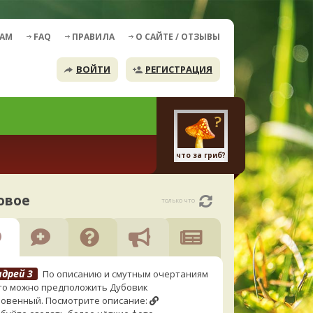
ДАМ
FAQ
ПРАВИЛА
О САЙТЕ / ОТЗЫВЫ
ВОЙТИ
РЕГИСТРАЦИЯ
что за гриб?
овое
только что
ндрей 3
По описанию и смутным очертаниям
то можно предположить Дубовик
овенный. Посмотрите описание: