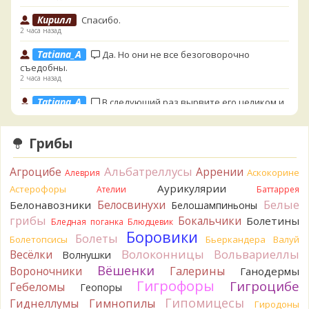
Кирилл
Спасибо.
2 часа назад
Tatiana_A
Да. Но они не все безоговорочно
съедобны.
2 часа назад
Tatiana_A
В следующий раз вырвите его целиком и
разрежьте ножку вертикально. Именно вертикально.
Пожелтение у самого основания - значит, Ш. Желтокожий,
Грибы
ядовит. Иногда полезно гриб сварить, Желтокожий и еще
несколько ядовитых начинают жутко вонять химией, и
вода желтеет.
Альбатреллусы
Агроцибе
Аррении
Аскокорине
Алеврия
2 часа назад
Аурикулярии
Астерофоры
Ателии
Баттаррея
Кирилл
Спасибо, а можно быть хотя бы уверенным,
Белые
Белосвинухи
Белонавозники
Белошампиньоны
что это сыроежки? Полости в ножке нет, но центральная
грибы
Бокальчики
Болетины
Бледная поганка
Блюдцевик
часть видно, что другого цвета немного. Изменения цвета
Боровики
Болеты
Болетопсисы
Бьеркандера
Валуй
на срезе нет. Росли на опушке под не старым дубом.
Волоконницы
Вольвариеллы
Весёлки
Кожица со шляпки вообще не снимается, вместо этого
Волнушки
обламываются края шляпки.
Вёшенки
Вороночники
Галерины
Ганодермы
3 часа назад
Гигрофоры
Гигроцибе
Гебеломы
Геопоры
Гипомицесы
Кирилл
Гиднеллумы
Спасибо, а определить вид шампиньона не
Гимнопилы
Гиродоны