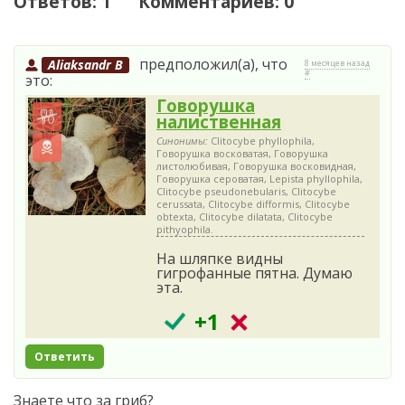
Ответов: 1 Комментариев: 0
предположил(а), что
Aliaksandr B
8 месяцев назад
#
это:
Говорушка
налиственная
Синонимы:
Clitocybe phyllophila,
Говорушка восковатая, Говорушка
листолюбивая, Говорушка восковидная,
Говорушка сероватая, Lepista phyllophila,
Clitocybe pseudonebularis, Clitocybe
cerussata, Clitocybe difformis, Clitocybe
obtexta, Clitocybe dilatata, Clitocybe
pithyophila.
На шляпке видны
гигрофанные пятна. Думаю
эта.
+1
Ответить
Знаете что за гриб?