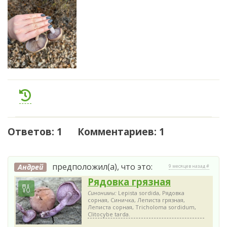
Ответов: 1 Комментариев: 1
предположил(а), что это:
Андрей
9 месяцев назад #
Рядовка грязная
Синонимы:
Lepista sordida, Рядовка
сорная, Синичка, Леписта грязная,
Леписта сорная, Tricholoma sordidum,
Clitocybe tarda.