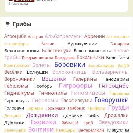
6 часов назад
BorisM
Вот как раз зонтика пестрого там
точно нет! P.S. Вячеслав, мы ждём ваших подтверждений
Грибы
насчёт того, что на разных фото не один и тот же гриб. Они
и по виду разные, а не просто разные экземпляры. Но
Альбатреллусы
Агроцибе
Аррении
Аскокорине
Алеврия
хорошо было бы упорядочить это с вашим участием.
Аурикулярии
Астерофоры
Разные грибы нужно разнести по разным вопросам!
Ателии
Баттаррея
6 часов назад
Белые
Белосвинухи
Белонавозники
Белошампиньоны
грибы
Бокальчики
Болетины
Бледная поганка
Блюдцевик
BorisM
Однозначно польский!
Боровики
6 часов назад
Болеты
Болетопсисы
Бьеркандера
Валуй
Волоконницы
Вольвариеллы
Весёлки
Волнушки
BorisM
Николай, дайте уточнение насчёт изменения
Вёшенки
Вороночники
Галерины
Ганодермы
цвета гриба на срезе. Без этой информации до конца
Гигрофоры
Гигроцибе
сложно выбрать между жёлтым и собачьим груздями!
Гебеломы
Геопоры
13 часов назад
Гипомицесы
Гиднеллумы
Гимнопилы
Гиродоны
Говорушки
BorisM
Гифоломы
Очевидный подберезовик!
Глеофиллумы
Гиропорусы
13 часов назад
Грузди
Головачи
Горчаки
Грифолы
Горькушка
Грабовик
Дождевики
Verona
Рядовка скученная.
Дрожалки
Домовые грибы
Дисцины
1 день назад
Ежовики
Звездовики
Дубовики
Жёлчный гриб
Зонтики
Юрий
Только сосны. Любит молодняк и растёт ещё по
Клавулины
Зеленушка
Калоцеры
Кантареллюли