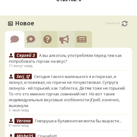
Новое
только что
Сергей З
А вы алкоголь употребляли перед тем как
попробовать горчак на вкус?
11 минут назад
Serj_Sf
Сегодня такого маленького я и порезал, и
лизнул, и пожевал, но горечи не почувствовал. Супруга
лизнула - ей горький, как таблетка. Детям тоже не горький.
То что это именно горчак сомнений нет. Но вот такие
индивидуальные вкусовые особенности.)Гриб, конечно,
выкинули.
5 часов назад
Verona
Говорушка булавоногая могла бы вырасти...
6 часов назад
Misha35
Спасибо!!!