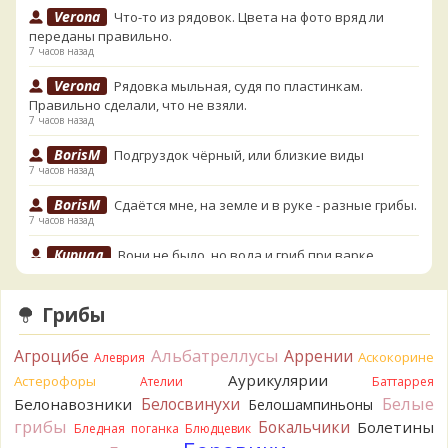
Verona
Что-то из рядовок. Цвета на фото вряд ли
переданы правильно.
7 часов назад
Verona
Рядовка мыльная, судя по пластинкам.
Правильно сделали, что не взяли.
7 часов назад
BorisM
Подгруздок чёрный, или близкие виды
7 часов назад
BorisM
Сдаётся мне, на земле и в руке - разные грибы.
7 часов назад
Кирилл
Вони не было, но вода и гриб при варке
начали желтеть. Выкинул. Большое спасибо.
9 часов назад
Грибы
Кирилл
Спасибо.
9 часов назад
Альбатреллусы
Агроцибе
Аррении
Аскокорине
Алеврия
Tatiana_A
Да. Но они не все безоговорочно
Аурикулярии
Астерофоры
Ателии
Баттаррея
съедобны.
Белые
Белосвинухи
Белонавозники
Белошампиньоны
9 часов назад
грибы
Бокальчики
Болетины
Бледная поганка
Блюдцевик
Tatiana_A
В следующий раз вырвите его целиком и