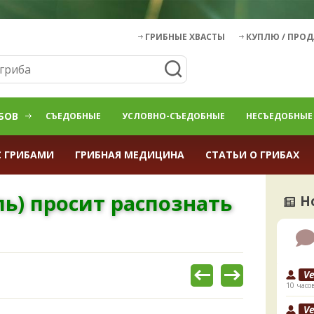
ГРИБНЫЕ ХВАСТЫ
КУПЛЮ / ПРО
БОВ
СЪЕДОБНЫЕ
УСЛОВНО-СЪЕДОБНЫЕ
НЕСЪЕДОБНЫЕ
С ГРИБАМИ
ГРИБНАЯ МЕДИЦИНА
СТАТЬИ О ГРИБАХ
ь) просит распознать
Н
V
10 часо
V