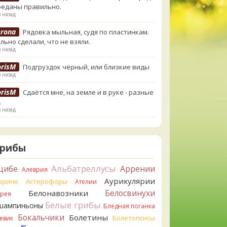
реданы правильно.
в назад
erona
Рядовка мыльная, судя по пластинкам.
льно сделали, что не взяли.
в назад
orisM
Подгруздок чёрный, или близкие виды
в назад
orisM
Сдаётся мне, на земле и в руке - разные
.
в назад
ирилл
Вони не было, но вода и гриб при варке
и желтеть. Выкинул. Большое спасибо.
в назад
Грибы
ирилл
Спасибо.
Альбатреллусы
цибе
Аррении
Алеврия
в назад
Аурикулярии
орине
Астерофоры
Ателии
tiana_A
Да. Но они не все безоговорочно
Белосвинухи
Белонавозники
ррея
бны.
Белые грибы
шампиньоны
в назад
Бледная поганка
Бокальчики
Болетины
Болетопсисы
евик
tiana_A
В следующий раз вырвите его