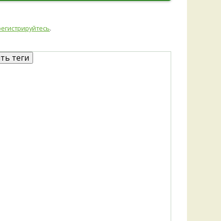
Удем
Фелл
Церат
регистрируйтесь
.
гри
Ша
Шишк