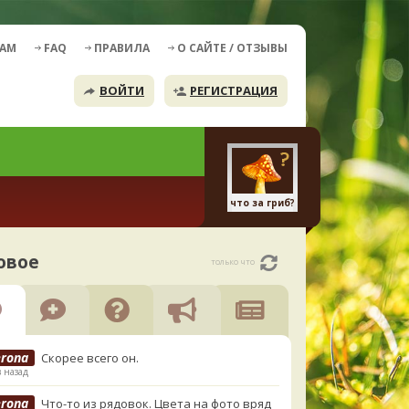
ДАМ
FAQ
ПРАВИЛА
О САЙТЕ / ОТЗЫВЫ
ВОЙТИ
РЕГИСТРАЦИЯ
что за гриб?
овое
только что
erona
Скорее всего он.
в назад
erona
Что-то из рядовок. Цвета на фото вряд