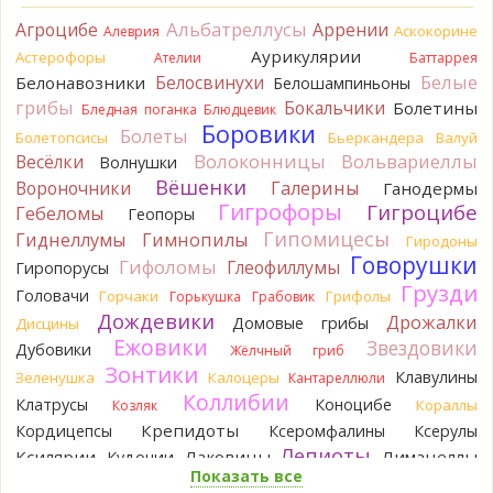
Альбатреллусы
Агроцибе
Аррении
Аскокорине
Алеврия
BorisM
Однозначно польский!
Аурикулярии
3 часа назад
Астерофоры
Ателии
Баттаррея
Белые
Белосвинухи
Белонавозники
Белошампиньоны
BorisM
Николай, дайте уточнение насчёт изменения
грибы
Бокальчики
Болетины
Бледная поганка
Блюдцевик
цвета гриба на срезе. Без этой информации до конца
Боровики
Болеты
сложно выбрать между жёлтым и собачьим груздями!
Болетопсисы
Бьеркандера
Валуй
9 часов назад
Волоконницы
Вольвариеллы
Весёлки
Волнушки
Вёшенки
Вороночники
Галерины
Ганодермы
BorisM
Очевидный подберезовик!
Гигрофоры
10 часов назад
Гигроцибе
Гебеломы
Геопоры
Гипомицесы
Гиднеллумы
Гимнопилы
Гиродоны
Verona
Рядовка скученная.
Говорушки
1 день назад
Гифоломы
Глеофиллумы
Гиропорусы
Грузди
Головачи
Горчаки
Грифолы
Горькушка
Грабовик
Юрий
Только сосны. Любит молодняк и растёт ещё по
Дождевики
краям лесных дорог.
Дрожалки
Домовые грибы
Дисцины
1 день назад
Ежовики
Звездовики
Дубовики
Жёлчный гриб
Зонтики
Юрий
Бывает встречается и в чисто еловых лесах,но
Клавулины
Зеленушка
Калоцеры
Кантареллюли
основное его дерево конечно же лиственница. Под соснами
Коллибии
Клатрусы
Коноцибе
Кораллы
Козляк
не растёт.
Крепидоты
Кордицепсы
Ксеромфалины
Ксерулы
1 день назад
Лепиоты
Ксилярии
Лаковицы
Лимацеллы
Кудонии
Katya20
Зарлдыш мухомора.
Показать все
Лисички
Лишайники
Лиофиллумы
2 дня назад