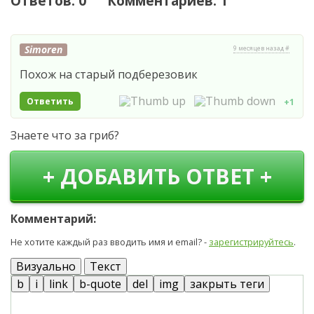
Ответов: 0 Комментариев: 1
Simoren
9 месяцев назад #
Похож на старый подберезовик
Ответить
+1
Знаете что за гриб?
+ ДОБАВИТЬ ОТВЕТ +
Комментарий:
Не хотите каждый раз вводить имя и email? -
зарегистрируйтесь
.
Визуально
Текст