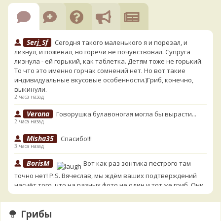
Serj_Sf
Сегодня такого маленького я и порезал, и
лизнул, и пожевал, но горечи не почувствовал. Супруга
лизнула - ей горький, как таблетка. Детям тоже не горький.
То что это именно горчак сомнений нет. Но вот такие
индивидуальные вкусовые особенности.)Гриб, конечно,
выкинули.
2 часа назад
Verona
Говорушка булавоногая могла бы вырасти...
2 часа назад
Misha35
Спасибо!!!
3 часа назад
BorisM
Вот как раз зонтика пестрого там
точно нет! P.S. Вячеслав, мы ждём ваших подтверждений
насчёт того, что на разных фото не один и тот же гриб. Они
и по виду разные, а не просто разные экземпляры. Но
хорошо было бы упорядочить это с вашим участием.
Грибы
Разные грибы нужно разнести по разным вопросам!
3 часа назад