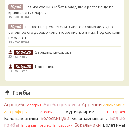
Юрий
Только сосны. Любит молодняк и растёт ещё по
краям лесных дорог.
18 часов назад
Юрий
Бывает встречается и в чисто еловых лесах,но
основное его дерево конечно же лиственница. Под соснами
не растёт.
18 часов назад
Katya20
Зарлдыш мухомора.
23 часа назад
Katya20
Навозник.
23 часа назад
Verona
Скорее всего он.
2 дня назад
Грибы
Verona
Что-то из рядовок. Цвета на фото вряд ли
переданы правильно.
Альбатреллусы
Агроцибе
Аррении
Аскокорине
Алеврия
2 дня назад
Аурикулярии
Астерофоры
Ателии
Баттаррея
Verona
Рядовка мыльная, судя по пластинкам.
Белые
Белосвинухи
Белонавозники
Белошампиньоны
Правильно сделали, что не взяли.
грибы
Бокальчики
Болетины
2 дня назад
Бледная поганка
Блюдцевик