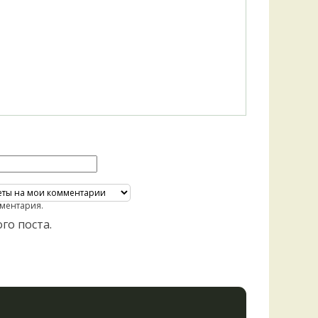
Удем
Фелл
Церат
гри
Ша
Шишк
ментария.
го поста.