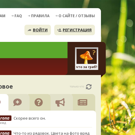
ДАМ
FAQ
ПРАВИЛА
О САЙТЕ / ОТЗЫВЫ
ВОЙТИ
РЕГИСТРАЦИЯ
что за гриб?
овое
только что
erona
Скорее всего он.
азад
erona
Что-то из рядовок. Цвета на фото вряд