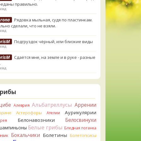
реданы правильно.
азад
erona
Рядовка мыльная, судя по пластинкам.
льно сделали, что не взяли.
азад
orisM
Подгруздок чёрный, или близкие виды
азад
orisM
Сдаётся мне, на земле и в руке - разные
.
азад
ирилл
Вони не было, но вода и гриб при варке
и желтеть. Выкинул. Большое спасибо.
назад
Грибы
ирилл
Спасибо.
Альбатреллусы
цибе
Аррении
Алеврия
назад
Аурикулярии
орине
Астерофоры
Ателии
tiana_A
Да. Но они не все безоговорочно
Белосвинухи
Белонавозники
ррея
бны.
Белые грибы
шампиньоны
назад
Бледная поганка
Бокальчики
Болетины
Болетопсисы
евик
tiana_A
В следующий раз вырвите его