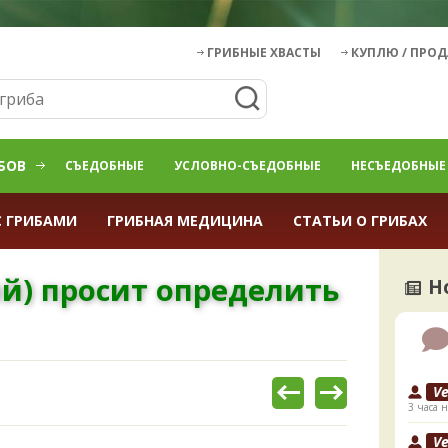
ГРИБНЫЕ ХВАСТЫ
КУПЛЮ / ПРО
БОВ
СЪЕДОБНЫЕ
УСЛОВНО-СЪЕДОБНЫЕ
НЕСЪЕДОБНЫЕ
С ГРИБАМИ
ГРИБНАЯ МЕДИЦИНА
СТАТЬИ О ГРИБАХ
ий) просит определить
Н
V
3 часа н
V