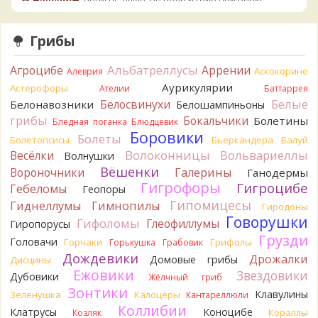
начали желтеть. Выкинул. Большое спасибо.
8 часов назад
Грибы
Кирилл
Спасибо.
8 часов назад
Альбатреллусы
Агроцибе
Аррении
Аскокорине
Алеврия
Tatiana_A
Да. Но они не все безоговорочно
Аурикулярии
Астерофоры
Ателии
Баттаррея
съедобны.
Белые
Белосвинухи
Белонавозники
Белошампиньоны
8 часов назад
грибы
Бокальчики
Болетины
Бледная поганка
Блюдцевик
Tatiana_A
В следующий раз вырвите его целиком и
Боровики
Болеты
Болетопсисы
Бьеркандера
Валуй
разрежьте ножку вертикально. Именно вертикально.
Волоконницы
Вольвариеллы
Весёлки
Волнушки
Пожелтение у самого основания - значит, Ш. Желтокожий,
Вёшенки
Вороночники
Галерины
Ганодермы
ядовит. Иногда полезно гриб сварить, Желтокожий и еще
Гигрофоры
Гигроцибе
несколько ядовитых начинают жутко вонять химией, и
Гебеломы
Геопоры
вода желтеет.
Гипомицесы
Гиднеллумы
Гимнопилы
Гиродоны
8 часов назад
Говорушки
Гифоломы
Глеофиллумы
Гиропорусы
Кирилл
Спасибо, а можно быть хотя бы уверенным,
Грузди
Головачи
Горчаки
Грифолы
Горькушка
Грабовик
что это сыроежки? Полости в ножке нет, но центральная
Дождевики
Дрожалки
Домовые грибы
Дисцины
часть видно, что другого цвета немного. Изменения цвета
Ежовики
Звездовики
на срезе нет. Росли на опушке под не старым дубом.
Дубовики
Жёлчный гриб
Кожица со шляпки вообще не снимается, вместо этого
Зонтики
Клавулины
Зеленушка
Калоцеры
Кантареллюли
обламываются края шляпки.
Коллибии
Клатрусы
Коноцибе
Кораллы
Козляк
8 часов назад