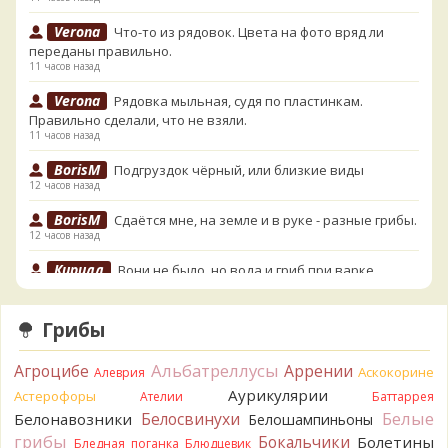
Verona
Что-то из рядовок. Цвета на фото вряд ли
переданы правильно.
11 часов назад
Verona
Рядовка мыльная, судя по пластинкам.
Правильно сделали, что не взяли.
11 часов назад
BorisM
Подгруздок чёрный, или близкие виды
12 часов назад
BorisM
Сдаётся мне, на земле и в руке - разные грибы.
12 часов назад
Кирилл
Вони не было, но вода и гриб при варке
начали желтеть. Выкинул. Большое спасибо.
14 часов назад
Грибы
Кирилл
Спасибо.
14 часов назад
Альбатреллусы
Агроцибе
Аррении
Аскокорине
Алеврия
Tatiana_A
Да. Но они не все безоговорочно
Аурикулярии
Астерофоры
Ателии
Баттаррея
съедобны.
Белые
Белосвинухи
Белонавозники
Белошампиньоны
14 часов назад
грибы
Бокальчики
Болетины
Бледная поганка
Блюдцевик