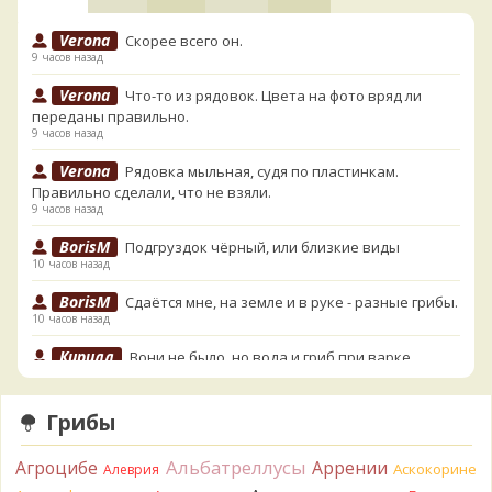
Verona
Скорее всего он.
9 часов назад
Verona
Что-то из рядовок. Цвета на фото вряд ли
переданы правильно.
9 часов назад
Verona
Рядовка мыльная, судя по пластинкам.
Правильно сделали, что не взяли.
9 часов назад
BorisM
Подгруздок чёрный, или близкие виды
10 часов назад
BorisM
Сдаётся мне, на земле и в руке - разные грибы.
10 часов назад
Кирилл
Вони не было, но вода и гриб при варке
начали желтеть. Выкинул. Большое спасибо.
11 часов назад
Грибы
Кирилл
Спасибо.
11 часов назад
Альбатреллусы
Агроцибе
Аррении
Аскокорине
Алеврия
Tatiana_A
Да. Но они не все безоговорочно