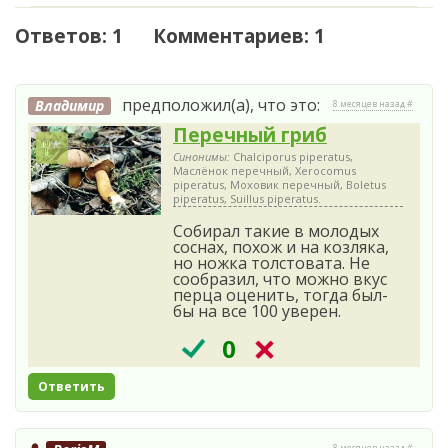
Ответов: 1 Комментариев: 1
предположил(а), что это:
Владимир
8 месяцев назад #
Перечный гриб
Синонимы:
Chalciporus piperatus,
Маслёнок перечный, Xerocomus
piperatus, Моховик перечный, Boletus
piperatus, Suillus piperatus.
Собирал такие в молодых
соснах, похож и на козляка,
но ножка толстовата. Не
сообразил, что можно вкус
перца оценить, тогда был-
бы на все 100 уверен.
0
Ответить
8 месяцев назад #