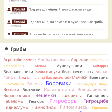
19 минут назад
BorisM
Подгруздок чёрный, или близкие виды
1 час назад
BorisM
Сдаётся мне, на земле и в руке - разные грибы.
1 час назад
Кирилл
Вони не было, но вода и гриб при варке
начали желтеть. Выкинул. Большое спасибо.
2 часа назад
Грибы
Кирилл
Спасибо.
3 часа назад
Альбатреллусы
Агроцибе
Аррении
Аскокорине
Алеврия
Tatiana_A
Да. Но они не все безоговорочно
Аурикулярии
Астерофоры
Ателии
Баттаррея
съедобны.
Белые
Белосвинухи
Белонавозники
Белошампиньоны
3 часа назад
грибы
Бокальчики
Болетины
Бледная поганка
Блюдцевик
Tatiana_A
В следующий раз вырвите его целиком и
Боровики
Болеты
Болетопсисы
Бьеркандера
Валуй
разрежьте ножку вертикально. Именно вертикально.
Волоконницы
Вольвариеллы
Весёлки
Волнушки
Пожелтение у самого основания - значит, Ш. Желтокожий,
Вёшенки
Вороночники
Галерины
Ганодермы
ядовит. Иногда полезно гриб сварить, Желтокожий и еще
Гигрофоры
Гигроцибе
несколько ядовитых начинают жутко вонять химией, и
Гебеломы
Геопоры
вода желтеет.
Гипомицесы
Гиднеллумы
Гимнопилы
Гиродоны
3 часа назад