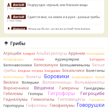
BorisM
Подгруздок чёрный, или близкие виды
2 часа назад
BorisM
Сдаётся мне, на земле и в руке - разные грибы.
2 часа назад
Кирилл
Вони не было, но вода и гриб при варке
начали желтеть. Выкинул. Большое спасибо.
3 часа назад
Грибы
Кирилл
Спасибо.
3 часа назад
Альбатреллусы
Агроцибе
Аррении
Аскокорине
Алеврия
Tatiana_A
Да. Но они не все безоговорочно
Аурикулярии
Астерофоры
Ателии
Баттаррея
съедобны.
Белые
Белосвинухи
Белонавозники
Белошампиньоны
4 часа назад
грибы
Бокальчики
Болетины
Бледная поганка
Блюдцевик
Tatiana_A
В следующий раз вырвите его целиком и
Боровики
Болеты
Болетопсисы
Бьеркандера
Валуй
разрежьте ножку вертикально. Именно вертикально.
Волоконницы
Вольвариеллы
Весёлки
Волнушки
Пожелтение у самого основания - значит, Ш. Желтокожий,
Вёшенки
Вороночники
Галерины
Ганодермы
ядовит. Иногда полезно гриб сварить, Желтокожий и еще
Гигрофоры
Гигроцибе
несколько ядовитых начинают жутко вонять химией, и
Гебеломы
Геопоры
вода желтеет.
Гипомицесы
Гиднеллумы
Гимнопилы
Гиродоны
4 часа назад
Говорушки
Гифоломы
Глеофиллумы
Гиропорусы