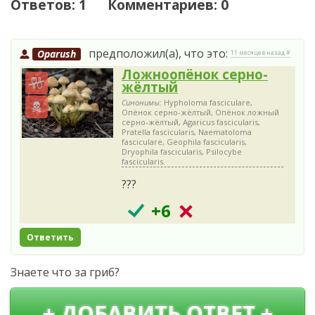
Ответов: 1 Комментариев: 0
предположил(а), что это:
Oparush
11 месяцев назад #
Ложноопёнок серно-
жёлтый
Синонимы:
Hypholoma fasciculare,
Опёнок серно-жёлтый, Опёнок ложный
серно-жёлтый, Agaricus fascicularis,
Pratella fascicularis, Naematoloma
fasciculare, Geophila fascicularis,
Dryophila fascicularis, Psilocybe
fascicularis.
???
+6
Ответить
Знаете что за гриб?
+ ДОБАВИТЬ ОТВЕТ +