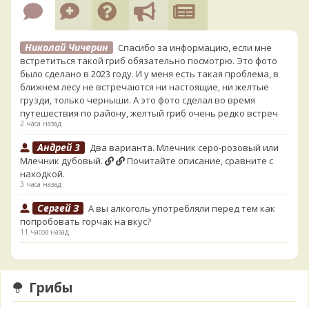
Николай Чичерин
Спасибо за информацию, если мне
встретиться такой гриб обязательно посмотрю. Это фото
было сделано в 2023 году. И у меня есть такая проблема, в
ближнем лесу не встречаются ни настоящие, ни желтые
грузди, только черныши. А это фото сделал во время
путешествия по району, желтый гриб очень редко встреч
2 часа назад
Андрей 3
Два варианта. Млечник серо-розовый или
Млечник дубовый.
Почитайте описание, сравните с
находкой.
3 часа назад
Сергей З
А вы алкоголь употребляли перед тем как
попробовать горчак на вкус?
11 часов назад
Serj_Sf
Сегодня такого маленького я и порезал, и
лизнул, и пожевал, но горечи не почувствовал. Супруга
лизнула - ей горький, как таблетка. Детям тоже не горький.
Грибы
То что это именно горчак сомнений нет. Но вот такие
индивидуальные вкусовые особенности.)Гриб, конечно,