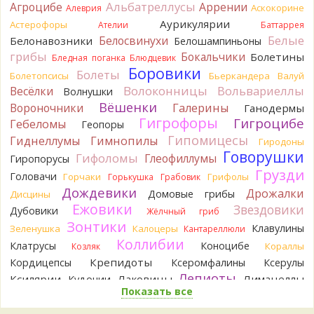
Альбатреллусы
Агроцибе
Аррении
Аскокорине
Алеврия
выкинули.
Аурикулярии
Астерофоры
15 часов назад
Ателии
Баттаррея
Белые
Белосвинухи
Белонавозники
Белошампиньоны
Verona
Говорушка булавоногая могла бы вырасти...
грибы
Бокальчики
Болетины
Бледная поганка
Блюдцевик
16 часов назад
Боровики
Болеты
Болетопсисы
Бьеркандера
Валуй
Misha35
Спасибо!!!
Волоконницы
Вольвариеллы
Весёлки
Волнушки
16 часов назад
Вёшенки
Вороночники
Галерины
Ганодермы
BorisM
Вот как раз зонтика пестрого там
Гигрофоры
Гигроцибе
Гебеломы
Геопоры
точно нет! P.S. Вячеслав, мы ждём ваших подтверждений
Гипомицесы
Гиднеллумы
Гимнопилы
Гиродоны
насчёт того, что на разных фото не один и тот же гриб. Они
Говорушки
Гифоломы
Глеофиллумы
Гиропорусы
и по виду разные, а не просто разные экземпляры. Но
Грузди
хорошо было бы упорядочить это с вашим участием.
Головачи
Горчаки
Грифолы
Горькушка
Грабовик
Разные грибы нужно разнести по разным вопросам!
Дождевики
Дрожалки
Домовые грибы
Дисцины
17 часов назад
Ежовики
Звездовики
Дубовики
Жёлчный гриб
BorisM
Однозначно польский!
Зонтики
Клавулины
Зеленушка
Калоцеры
Кантареллюли
17 часов назад
Коллибии
Клатрусы
Коноцибе
Кораллы
Козляк
BorisM
Николай, дайте уточнение насчёт изменения
Крепидоты
Кордицепсы
Ксеромфалины
Ксерулы
цвета гриба на срезе. Без этой информации до конца
Лепиоты
Ксилярии
Лаковицы
Лимацеллы
Кудонии
сложно выбрать между жёлтым и собачьим груздями!
Показать все
Лисички
Лишайники
Лиофиллумы
23 часа назад
Ложные опята
Ложнодождевики
Ложные лисички