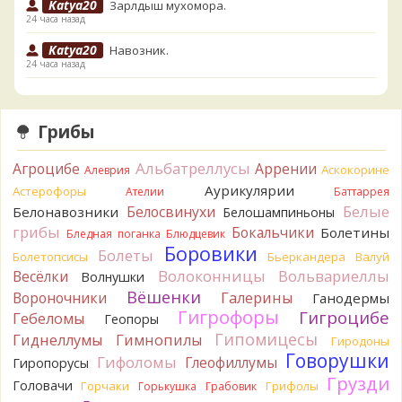
Katya20
Зарлдыш мухомора.
24 часа назад
Katya20
Навозник.
24 часа назад
Verona
Скорее всего он.
2 дня назад
Грибы
Verona
Что-то из рядовок. Цвета на фото вряд ли
переданы правильно.
Альбатреллусы
Агроцибе
Аррении
Аскокорине
Алеврия
2 дня назад
Аурикулярии
Астерофоры
Ателии
Баттаррея
Verona
Рядовка мыльная, судя по пластинкам.
Белые
Белосвинухи
Белонавозники
Белошампиньоны
Правильно сделали, что не взяли.
грибы
Бокальчики
Болетины
2 дня назад
Бледная поганка
Блюдцевик
Боровики
Болеты
Болетопсисы
Бьеркандера
Валуй
BorisM
Подгруздок чёрный, или близкие виды
Волоконницы
Вольвариеллы
Весёлки
Волнушки
2 дня назад
Вёшенки
Вороночники
Галерины
Ганодермы
BorisM
Сдаётся мне, на земле и в руке - разные грибы.
Гигрофоры
Гигроцибе
Гебеломы
Геопоры
2 дня назад
Гипомицесы
Гиднеллумы
Гимнопилы
Гиродоны
Кирилл
Вони не было, но вода и гриб при варке
Говорушки
Гифоломы
Глеофиллумы
Гиропорусы
начали желтеть. Выкинул. Большое спасибо.
Грузди
Головачи
2 дня назад
Горчаки
Грифолы
Горькушка
Грабовик