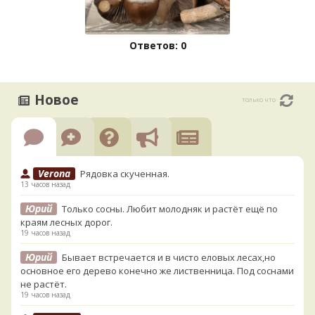
Ответов: 0
Новое
только что
Verona
Рядовка скученная.
13 часов назад
Юрий
Только сосны. Любит молодняк и растёт ещё по
краям лесных дорог.
19 часов назад
Юрий
Бывает встречается и в чисто еловых лесах,но
основное его дерево конечно же лиственница. Под соснами
не растёт.
19 часов назад