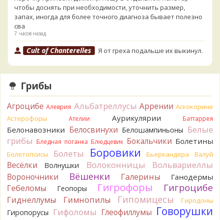
чтобы доснять при необходимости, уточнить размер,
запах, иногда для более точного диагноза бывает полезно
сва
7 часов назад
Cult of Chanterelles
Я от греха подальше их выкинул.
Для не знающего человека эксперименты с говорушками,
наверное, плохая идея.
7 часов назад
Грибы
Tatiana_A
Говорушек в этой цветовой гамме - хоть
пруд пруди, и далеко не все описаны на этом сайте. И
Альбатреллусы
Агроцибе
Аррении
Аскокорине
Алеврия
большинство из них как минимум несъедобны. Ворончатая
Аурикулярии
Астерофоры
Ателии
Баттаррея
должна слабо пахнуть миндалём. Из похожих есть, скажем,
Белые
Белосвинухи
Белонавозники
Белошампиньоны
Желобчатая и Бледноокрашенная. Росли не не древесине,
грибы
Бокальчики
Болетины
так? Из земли или из подстилки
Бледная поганка
Блюдцевик
7 часов назад
Боровики
Болеты
Болетопсисы
Бьеркандера
Валуй
Волоконницы
Вольвариеллы
Весёлки
Мария
Волнушки
Хорошо. При срезании синеет.
7 часов назад
Вёшенки
Вороночники
Галерины
Ганодермы
Гигрофоры
Гигроцибе
Гебеломы
Геопоры
Tatiana_A
Посмотрите Пилолистнички:
lentinellus/
Гипомицесы
7 часов назад
Гиднеллумы
Гимнопилы
Гиродоны
Говорушки
Гифоломы
Глеофиллумы
Гиропорусы
BorisM
Мария, нереально точно определить вид