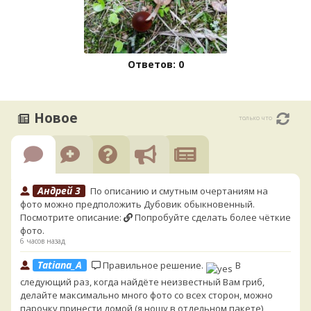
Ответов: 0
Новое
только что
Андрей 3
По описанию и смутным очертаниям на
фото можно предположить Дубовик обыкновенный.
Посмотрите описание:
Попробуйте сделать более чёткие
фото.
6 часов назад
Tatiana_A
Правильное решение.
В
следующий раз, когда найдёте неизвестный Вам гриб,
делайте максимально много фото со всех сторон, можно
парочку принести домой (я ношу в отдельном пакете),