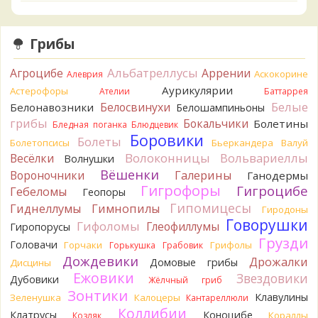
Verona
Что-то из рядовок. Цвета на фото вряд ли
переданы правильно.
22 часа назад
Грибы
Verona
Рядовка мыльная, судя по пластинкам.
Альбатреллусы
Агроцибе
Аррении
Аскокорине
Алеврия
Правильно сделали, что не взяли.
22 часа назад
Аурикулярии
Астерофоры
Ателии
Баттаррея
Белые
Белосвинухи
Белонавозники
Белошампиньоны
BorisM
Подгруздок чёрный, или близкие виды
грибы
Бокальчики
Болетины
23 часа назад
Бледная поганка
Блюдцевик
Боровики
Болеты
Болетопсисы
Бьеркандера
Валуй
BorisM
Сдаётся мне, на земле и в руке - разные грибы.
Волоконницы
Вольвариеллы
Весёлки
Волнушки
23 часа назад
Вёшенки
Вороночники
Галерины
Ганодермы
Кирилл
Вони не было, но вода и гриб при варке
Гигрофоры
Гигроцибе
Гебеломы
Геопоры
начали желтеть. Выкинул. Большое спасибо.
Гипомицесы
Гиднеллумы
Гимнопилы
1 день назад
Гиродоны
Говорушки
Гифоломы
Глеофиллумы
Гиропорусы
Кирилл
Спасибо.
Грузди
Головачи
1 день назад
Горчаки
Грифолы
Горькушка
Грабовик
Дождевики
Дрожалки
Домовые грибы
Дисцины
Tatiana_A
Да. Но они не все безоговорочно
Ежовики
Звездовики
Дубовики
Жёлчный гриб
съедобны.
Зонтики
1 день назад
Клавулины
Зеленушка
Калоцеры
Кантареллюли
Коллибии
Клатрусы
Коноцибе
Кораллы
Козляк
Tatiana_A
В следующий раз вырвите его целиком и