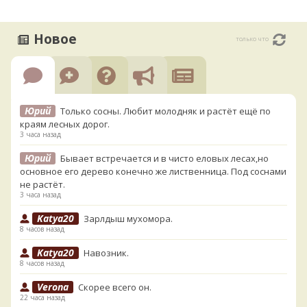
Новое
только что
Юрий
Только сосны. Любит молодняк и растёт ещё по
краям лесных дорог.
3 часа назад
Юрий
Бывает встречается и в чисто еловых лесах,но
основное его дерево конечно же лиственница. Под соснами
не растёт.
3 часа назад
Katya20
Зарлдыш мухомора.
8 часов назад
Katya20
Навозник.
8 часов назад
Verona
Скорее всего он.
22 часа назад