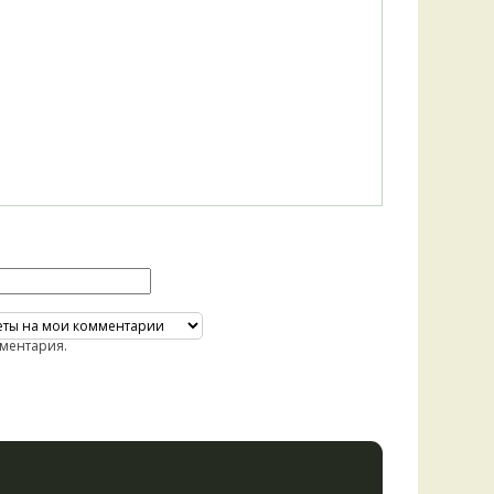
Удем
Фелл
Церат
гри
Ша
Шишк
ментария.