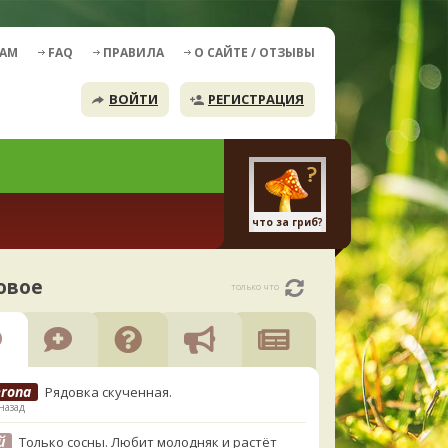
ДАМ
FAQ
ПРАВИЛА
О САЙТЕ / ОТЗЫВЫ
ВОЙТИ
РЕГИСТРАЦИЯ
что за гриб?
овое
только что
erona
Рядовка скученная.
назад
й
Только сосны. Любит молодняк и растёт