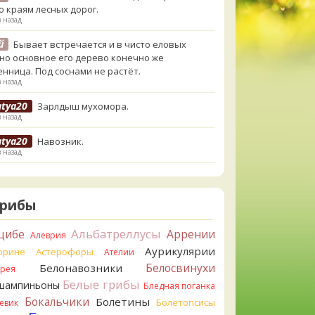
о краям лесных дорог.
в назад
й
Бывает встречается и в чисто еловых
,но основное его дерево конечно же
енница. Под соснами не растёт.
в назад
atya20
Зарлдыш мухомора.
в назад
atya20
Навозник.
в назад
erona
Скорее всего он.
назад
Грибы
erona
Что-то из рядовок. Цвета на фото вряд
реданы правильно.
Альбатреллусы
цибе
Аррении
Алеврия
назад
Аурикулярии
орине
Астерофоры
Ателии
erona
Рядовка мыльная, судя по пластинкам.
Белосвинухи
Белонавозники
ррея
льно сделали, что не взяли.
Белые грибы
шампиньоны
назад
Бледная поганка
Бокальчики
Болетины
Болетопсисы
евик
orisM
Подгруздок чёрный, или близкие виды