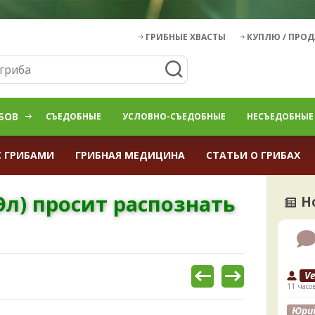
ГРИБНЫЕ ХВАСТЫ
КУПЛЮ / ПРО
БОВ
СЪЕДОБНЫЕ
УСЛОВНО-СЪЕДОБНЫЕ
НЕСЪЕДОБНЫЕ
С ГРИБАМИ
ГРИБНАЯ МЕДИЦИНА
СТАТЬИ О ГРИБАХ
л) просит распознать
Н
V
11 часо
Юри