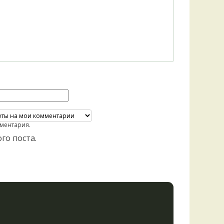
Удем
Фелл
Церат
гри
Ша
Шишк
ментария.
го поста.