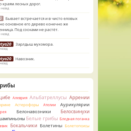
о краям лесных дорог.
в назад
й
Бывает встречается и в чисто еловых
,но основное его дерево конечно же
енница. Под соснами не растёт.
в назад
atya20
Зарлдыш мухомора.
 назад
atya20
Навозник.
 назад
erona
Скорее всего он.
назад
Грибы
erona
Что-то из рядовок. Цвета на фото вряд
реданы правильно.
Альбатреллусы
цибе
Аррении
Алеврия
назад
Аурикулярии
орине
Астерофоры
Ателии
erona
Рядовка мыльная, судя по пластинкам.
Белосвинухи
Белонавозники
ррея
льно сделали, что не взяли.
Белые грибы
шампиньоны
назад
Бледная поганка
Бокальчики
Болетины
Болетопсисы
евик
orisM
Подгруздок чёрный, или близкие виды