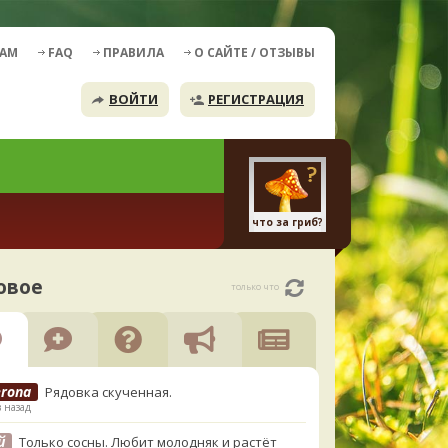
ДАМ
FAQ
ПРАВИЛА
О САЙТЕ / ОТЗЫВЫ
ВОЙТИ
РЕГИСТРАЦИЯ
что за гриб?
овое
только что
erona
Рядовка скученная.
в назад
й
Только сосны. Любит молодняк и растёт