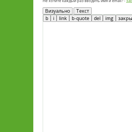
Не хотите каждый раз вводить имя и email? -
за
Визуально
Текст