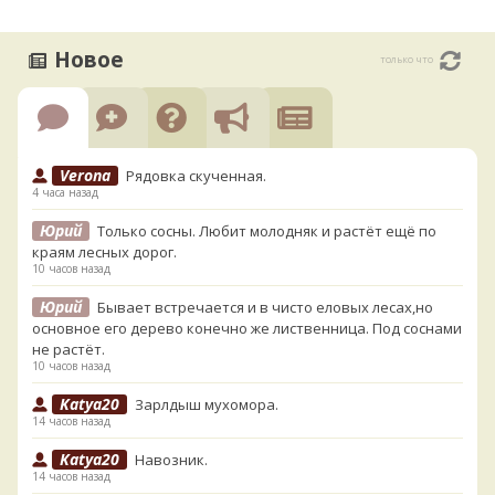
Новое
только что
Verona
Рядовка скученная.
4 часа назад
Юрий
Только сосны. Любит молодняк и растёт ещё по
краям лесных дорог.
10 часов назад
Юрий
Бывает встречается и в чисто еловых лесах,но
основное его дерево конечно же лиственница. Под соснами
не растёт.
10 часов назад
Katya20
Зарлдыш мухомора.
14 часов назад
Katya20
Навозник.
14 часов назад