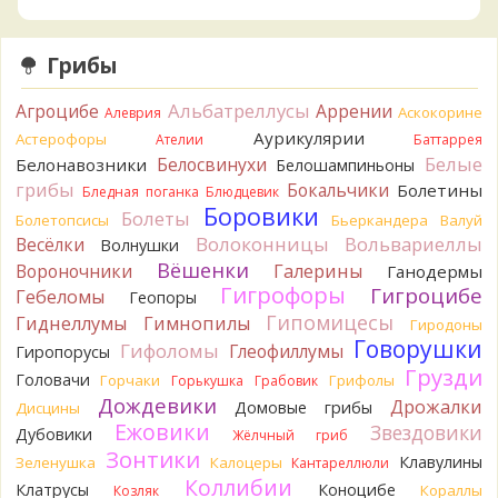
Verona
Скорее всего он.
1 день назад
Грибы
Verona
Что-то из рядовок. Цвета на фото вряд ли
переданы правильно.
Альбатреллусы
Агроцибе
Аррении
Аскокорине
Алеврия
1 день назад
Аурикулярии
Астерофоры
Ателии
Баттаррея
Verona
Рядовка мыльная, судя по пластинкам.
Белые
Белосвинухи
Белонавозники
Белошампиньоны
Правильно сделали, что не взяли.
грибы
Бокальчики
Болетины
1 день назад
Бледная поганка
Блюдцевик
Боровики
Болеты
Болетопсисы
Бьеркандера
Валуй
BorisM
Подгруздок чёрный, или близкие виды
Волоконницы
Вольвариеллы
Весёлки
Волнушки
1 день назад
Вёшенки
Вороночники
Галерины
Ганодермы
BorisM
Сдаётся мне, на земле и в руке - разные грибы.
Гигрофоры
Гигроцибе
Гебеломы
Геопоры
1 день назад
Гипомицесы
Гиднеллумы
Гимнопилы
Гиродоны
Кирилл
Вони не было, но вода и гриб при варке
Говорушки
Гифоломы
Глеофиллумы
Гиропорусы
начали желтеть. Выкинул. Большое спасибо.
Грузди
Головачи
1 день назад
Горчаки
Грифолы
Горькушка
Грабовик
Дождевики
Дрожалки
Домовые грибы
Дисцины
Кирилл
Спасибо.
Ежовики
Звездовики
Дубовики
1 день назад
Жёлчный гриб
Зонтики
Клавулины
Зеленушка
Калоцеры
Кантареллюли
Tatiana_A
Да. Но они не все безоговорочно
Коллибии
Клатрусы
Коноцибе
Кораллы
Козляк
съедобны.