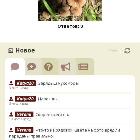
Ответов: 0
Новое
только что
Katya20
Зарлдыш мухомора.
3 часа назад
Katya20
Навозник.
3 часа назад
Verona
Скорее всего он.
18 часов назад
Verona
Что-то из рядовок. Цвета на фото вряд ли
переданы правильно.