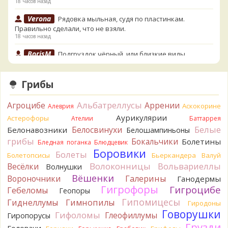
18 часов назад
Verona
Рядовка мыльная, судя по пластинкам.
Правильно сделали, что не взяли.
18 часов назад
BorisM
Подгруздок чёрный, или близкие виды
18 часов назад
BorisM
Сдаётся мне, на земле и в руке - разные грибы.
Грибы
18 часов назад
Альбатреллусы
Агроцибе
Кирилл
Аррении
Вони не было, но вода и гриб при варке
Аскокорине
Алеврия
начали желтеть. Выкинул. Большое спасибо.
Аурикулярии
Астерофоры
Ателии
Баттаррея
20 часов назад
Белые
Белосвинухи
Белонавозники
Белошампиньоны
Кирилл
грибы
Спасибо.
Бокальчики
Болетины
Бледная поганка
Блюдцевик
20 часов назад
Боровики
Болеты
Болетопсисы
Бьеркандера
Валуй
Tatiana_A
Волоконницы
Вольвариеллы
Весёлки
Да. Но они не все безоговорочно
Волнушки
съедобны.
Вёшенки
Вороночники
Галерины
Ганодермы
20 часов назад
Гигрофоры
Гигроцибе
Гебеломы
Геопоры
Tatiana_A
В следующий раз вырвите его целиком и
Гипомицесы
Гиднеллумы
Гимнопилы
Гиродоны
разрежьте ножку вертикально. Именно вертикально.
Говорушки
Гифоломы
Глеофиллумы
Гиропорусы
Пожелтение у самого основания - значит, Ш. Желтокожий,
Грузди