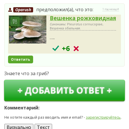
предположил(а), что это:
Oparush
1 год назад #
Вешенка рожковидная
Синонимы:
Pleurotus cornucopiae,
Вешенка обильная.
…..
+6
Ответить
Знаете что за гриб?
+ ДОБАВИТЬ ОТВЕТ +
Комментарий:
Не хотите каждый раз вводить имя и email? -
зарегистрируйтесь
.
Визуально
Текст