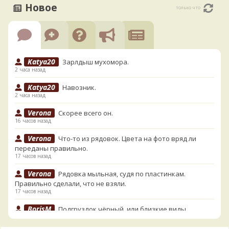
Новое
только что
Katya20
Зарлдыш мухомора.
2 часа назад
Katya20
Навозник.
2 часа назад
Verona
Скорее всего он.
16 часов назад
Verona
Что-то из рядовок. Цвета на фото вряд ли
переданы правильно.
17 часов назад
Verona
Рядовка мыльная, судя по пластинкам.
Правильно сделали, что не взяли.
17 часов назад
BorisM
Подгруздок чёрный, или близкие виды
17 часов назад