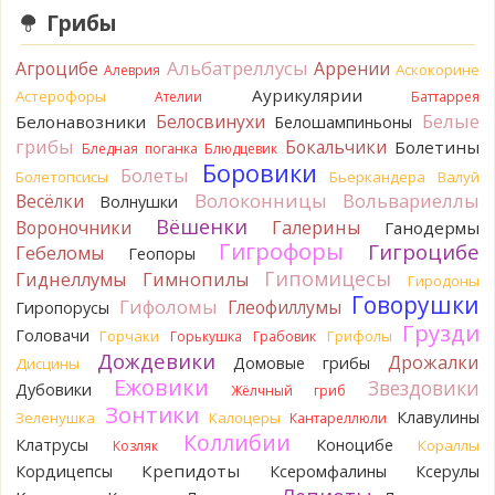
BorisM
Сдаётся мне, на земле и в руке - разные грибы.
Грибы
17 часов назад
Альбатреллусы
Агроцибе
Кирилл
Аррении
Вони не было, но вода и гриб при варке
Аскокорине
Алеврия
начали желтеть. Выкинул. Большое спасибо.
Аурикулярии
Астерофоры
Ателии
Баттаррея
19 часов назад
Белые
Белосвинухи
Белонавозники
Белошампиньоны
Кирилл
грибы
Спасибо.
Бокальчики
Болетины
Бледная поганка
Блюдцевик
19 часов назад
Боровики
Болеты
Болетопсисы
Бьеркандера
Валуй
Tatiana_A
Волоконницы
Вольвариеллы
Весёлки
Да. Но они не все безоговорочно
Волнушки
съедобны.
Вёшенки
Вороночники
Галерины
Ганодермы
19 часов назад
Гигрофоры
Гигроцибе
Гебеломы
Геопоры
Tatiana_A
В следующий раз вырвите его целиком и
Гипомицесы
Гиднеллумы
Гимнопилы
Гиродоны
разрежьте ножку вертикально. Именно вертикально.
Говорушки
Гифоломы
Глеофиллумы
Гиропорусы
Пожелтение у самого основания - значит, Ш. Желтокожий,
Грузди
Головачи
Горчаки
Грифолы
Горькушка
Грабовик
ядовит. Иногда полезно гриб сварить, Желтокожий и еще
Дождевики
несколько ядовитых начинают жутко вонять химией, и
Дрожалки
Домовые грибы
Дисцины
вода желтеет.
Ежовики
Звездовики
Дубовики
Жёлчный гриб
19 часов назад
Зонтики
Клавулины
Зеленушка
Калоцеры
Кантареллюли
Кирилл
Спасибо, а можно быть хотя бы уверенным,
Коллибии
Клатрусы
Коноцибе
Кораллы
Козляк
что это сыроежки? Полости в ножке нет, но центральная
Крепидоты
Кордицепсы
Ксеромфалины
Ксерулы
часть видно, что другого цвета немного. Изменения цвета