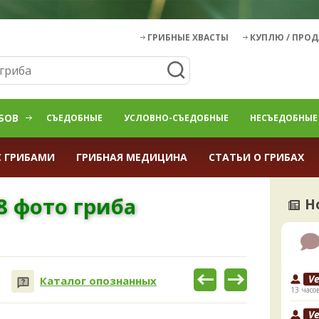
ГРИБНЫЕ ХВАСТЫ
КУПЛЮ / ПРО
БОВ
СЪЕДОБНЫЕ
УСЛОВНО-СЪЕДОБНЫЕ
НЕСЪЕДОБНЫЕ
С ГРИБАМИ
ГРИБНАЯ МЕДИЦИНА
СТАТЬИ О ГРИБАХ
8 фото гриба
Н
V
Каталог опознанных
13 часо
V