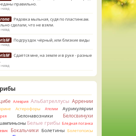
реданы правильно.
в назад
erona
Рядовка мыльная, судя по пластинкам.
льно сделали, что не взяли.
в назад
orisM
Подгруздок чёрный, или близкие виды
в назад
orisM
Сдаётся мне, на земле и в руке - разные
.
в назад
ирилл
Вони не было, но вода и гриб при варке
и желтеть. Выкинул. Большое спасибо.
в назад
Грибы
ирилл
Спасибо.
Альбатреллусы
цибе
Аррении
Алеврия
в назад
Аурикулярии
орине
Астерофоры
Ателии
tiana_A
Да. Но они не все безоговорочно
Белосвинухи
Белонавозники
ррея
бны.
Белые грибы
шампиньоны
в назад
Бледная поганка
Бокальчики
Болетины
Болетопсисы
евик
tiana_A
В следующий раз вырвите его