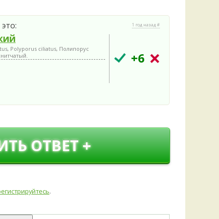
 это:
1 год назад #
кий
tus, Polyporus ciliatus, Полипорус
+6
снитчатый.
ИТЬ ОТВЕТ +
регистрируйтесь
.