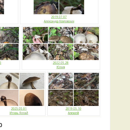
Удем
Фелл
Церат
2019.07.07
Александр Козловских
гри
Ша
Шишк
2
2022.05.28
Юлия
2025.05.01
2019.05.10
Игорь Яллай
Алексей
0