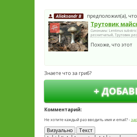
предположил(а), что
Aliaksandr B
Трутовик майс
Синонимы:
Lentinus substric
реснитчатый, Трутовик ре
Похоже, что этот
Знаете что за гриб?
+ ДОБАВ
Комментарий:
Не хотите каждый раз вводить имя и email? -
за
Визуально
Текст