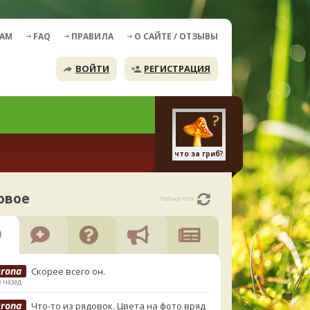
ДАМ
FAQ
ПРАВИЛА
О САЙТЕ / ОТЗЫВЫ
ВОЙТИ
РЕГИСТРАЦИЯ
что за гриб?
овое
только что
erona
Скорее всего он.
в назад
erona
Что-то из рядовок. Цвета на фото вряд