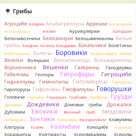
наверное, плохая идея.
3 часа назад
Грибы
Tatiana_A
Говорушек в этой цветовой гамме - хоть
пруд пруди, и далеко не все описаны на этом сайте. И
Альбатреллусы
Агроцибе
Аррении
Аскокорине
Алеврия
большинство из них как минимум несъедобны. Ворончатая
Аурикулярии
Астерофоры
Ателии
Баттаррея
должна слабо пахнуть миндалём. Из похожих есть, скажем,
Белые
Белосвинухи
Белонавозники
Белошампиньоны
Желобчатая и Бледноокрашенная. Росли не не древесине,
грибы
Бокальчики
Болетины
так? Из земли или из подстилки
Бледная поганка
Блюдцевик
4 часа назад
Боровики
Болеты
Болетопсисы
Бьеркандера
Валуй
Волоконницы
Вольвариеллы
Весёлки
Мария
Волнушки
Хорошо. При срезании синеет.
4 часа назад
Вёшенки
Вороночники
Галерины
Ганодермы
Гигрофоры
Гигроцибе
Гебеломы
Геопоры
Tatiana_A
Посмотрите Пилолистнички:
lentinellus/
Гипомицесы
4 часа назад
Гиднеллумы
Гимнопилы
Гиродоны
Говорушки
Гифоломы
Глеофиллумы
Гиропорусы
BorisM
Мария, нереально точно определить вид
Грузди
гриба по таким фото. А в лотерею играть здесь никто не
Головачи
Горчаки
Грифолы
Горькушка
Грабовик
станет...
Дождевики
Дрожалки
Домовые грибы
Дисцины
8 часов назад
Ежовики
Звездовики
Дубовики
Жёлчный гриб
BorisM
Лес может быть и еловый, но хвоя на земле -
Зонтики
Клавулины
Зеленушка
Калоцеры
Кантареллюли
сосновая.
Коллибии
Клатрусы
Коноцибе
Кораллы
Козляк
11 часов назад
Крепидоты
Кордицепсы
Ксеромфалины
Ксерулы