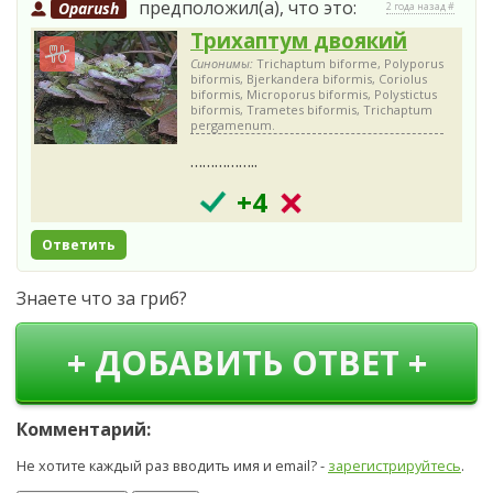
предположил(а), что это:
Oparush
2 года назад #
Трихаптум двоякий
Синонимы:
Trichaptum biforme, Polyporus
biformis, Bjerkandera biformis, Coriolus
biformis, Microporus biformis, Polystictus
biformis, Trametes biformis, Trichaptum
pergamenum.
……………..
+4
Ответить
Знаете что за гриб?
+ ДОБАВИТЬ ОТВЕТ +
Комментарий:
Не хотите каждый раз вводить имя и email? -
зарегистрируйтесь
.