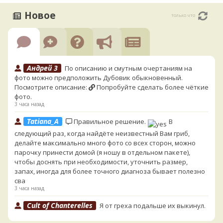
Новое
только что
Андрей 3
По описанию и смутным очертаниям на
фото можно предположить Дубовик обыкновенный.
Посмотрите описание:
Попробуйте сделать более чёткие
фото.
3 часа назад
Tatiana_A
Правильное решение.
В
следующий раз, когда найдёте неизвестный Вам гриб,
делайте максимально много фото со всех сторон, можно
парочку принести домой (я ношу в отдельном пакете),
чтобы доснять при необходимости, уточнить размер,
запах, иногда для более точного диагноза бывает полезно
сва
3 часа назад
Cult of Chanterelles
Я от греха подальше их выкинул.
Для не знающего человека эксперименты с говорушками,