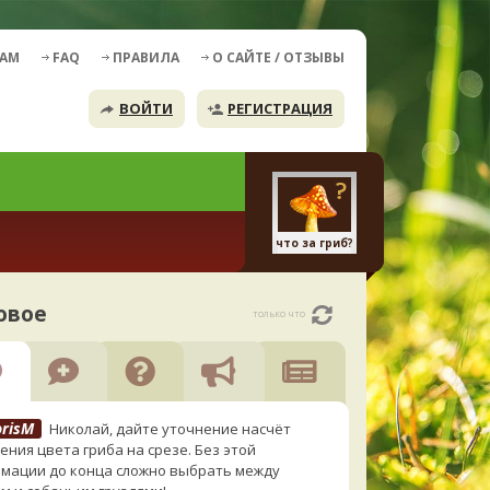
ДАМ
FAQ
ПРАВИЛА
О САЙТЕ / ОТЗЫВЫ
ВОЙТИ
РЕГИСТРАЦИЯ
что за гриб?
овое
только что
orisM
Николай, дайте уточнение насчёт
ения цвета гриба на срезе. Без этой
мации до конца сложно выбрать между