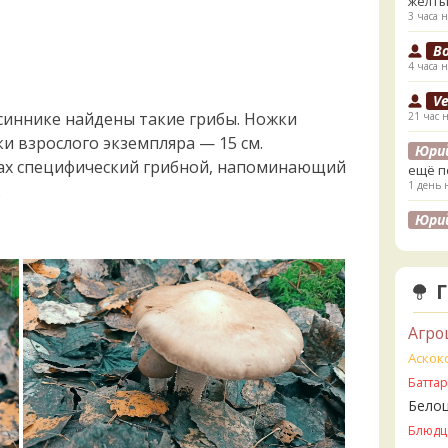
жёлты
3 часа н
B
4 часа н
V
синнике найдены такие грибы. Ножки
21 час 
и взрослого экземпляра — 15 см.
Юри
пах специфический грибной, напоминающий
ещё п
1 день 
.
Юри
лесах
листв
1 день 
K
1 день 
Агро
K
Аскок
1 день 
Батта
Бело
V
2 дня н
Блюдц