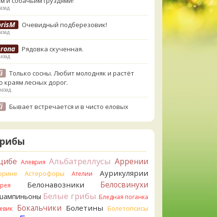
м и собачьим груздями!
азад
orisM
Очевидный подберезовик!
азад
erona
Рядовка скученная.
назад
й
Только сосны. Любит молодняк и растёт
о краям лесных дорог.
назад
й
Бывает встречается и в чисто еловых
,но основное его дерево конечно же
енница. Под соснами не растёт.
назад
Грибы
atya20
Зарлдыш мухомора.
назад
Альбатреллусы
цибе
Аррении
Алеврия
Аурикулярии
atya20
орине
Астерофоры
Навозник.
Ателии
назад
Белосвинухи
Белонавозники
ррея
Белые грибы
шампиньоны
erona
Бледная поганка
Скорее всего он.
азад
Бокальчики
Болетины
Болетопсисы
евик