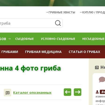
ГРИБНЫЕ ХВАСТЫ
КУПЛЮ / ПРО
БОВ
СЪЕДОБНЫЕ
УСЛОВНО-СЪЕДОБНЫЕ
НЕСЪЕДОБНЫЕ
С ГРИБАМИ
ГРИБНАЯ МЕДИЦИНА
СТАТЬИ О ГРИБАХ
нна 4 фото гриба
Н
B
Каталог опознанных
измен
инфор