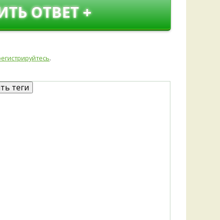
Удем
ИТЬ ОТВЕТ +
Фелл
Церат
гри
Ша
регистрируйтесь
.
Шишк