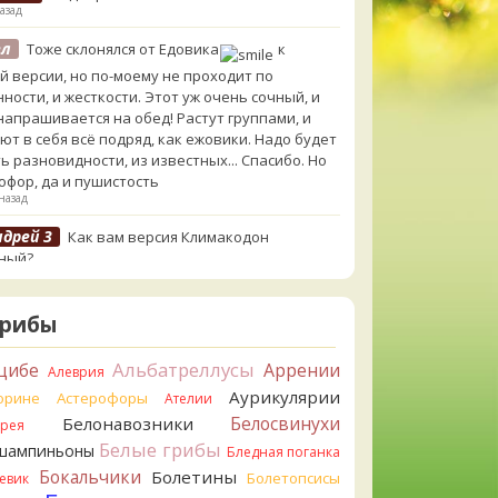
азад
ел
Тоже склонялся от Едовика
к
й версии, но по-моему не проходит по
ности, и жесткости. Этот уж очень сочный, и
 напрашивается на обед! Растут группами, и
ют в себя всё подряд, как ежовики. Надо будет
ь разновидности, из известных... Спасибо. Но
офор, да и пушистость
назад
ндрей 3
Как вам версия Климакодон
ный?
в назад
ндрей 3
Он самый!
Грибы
в назад
Альбатреллусы
цибе
Аррении
erona
С гименофором вы бы сделали более
Алеврия
мативные фото. То, что есть сейчас, вызывает
Аурикулярии
орине
Астерофоры
Ателии
сы.
Белосвинухи
Белонавозники
ррея
в назад
Белые грибы
шампиньоны
Бледная поганка
ел
Может и постия, только совсем не горькая,
Бокальчики
Болетины
Болетопсисы
евик
ерёзы, и гименофор шипчатый; или что-то