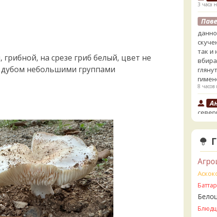
3 часа н
Пав
данно
скучен
так и
 грибной, на срезе гриб белый, цвет не
вбира
м дубом небольшими группами
глянут
гимен
8 часов 
А
север
10 часо
А
10 часо
Агро
V
инфор
Аскок
вопро
Батта
11 часо
Бело
Пав
Блюдц
и с б