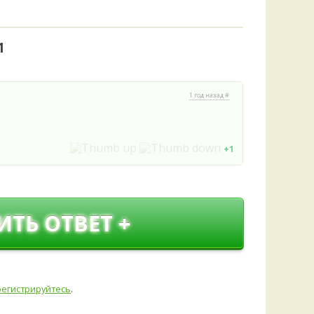
Удем
Фелл
Церат
1
гри
Ша
Шишк
1 год назад #
+1
ИТЬ ОТВЕТ +
регистрируйтесь
.