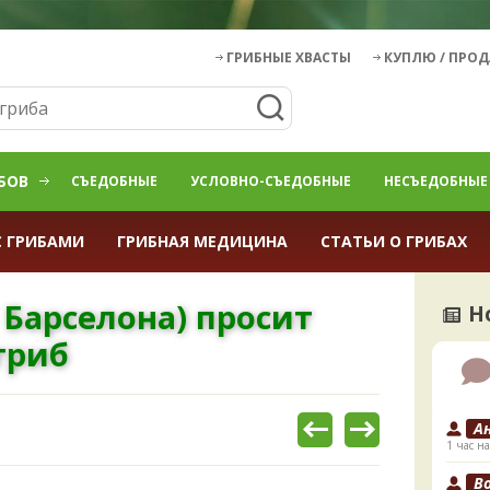
ГРИБНЫЕ ХВАСТЫ
КУПЛЮ / ПРО
БОВ
СЪЕДОБНЫЕ
УСЛОВНО-СЪЕДОБНЫЕ
НЕСЪЕДОБНЫЕ
С ГРИБАМИ
ГРИБНАЯ МЕДИЦИНА
СТАТЬИ О ГРИБАХ
 Барселона) просит
Н
гриб
А
1 час на
B