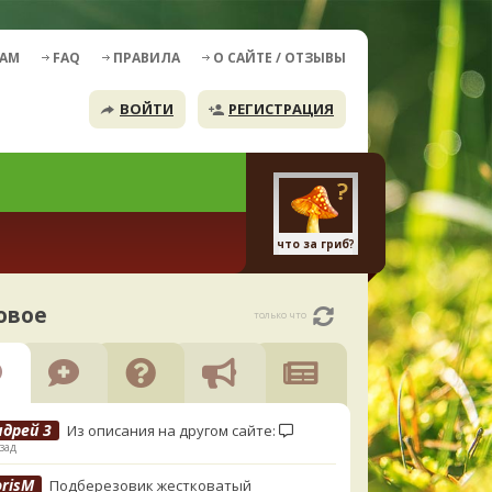
ДАМ
FAQ
ПРАВИЛА
О САЙТЕ / ОТЗЫВЫ
ВОЙТИ
РЕГИСТРАЦИЯ
что за гриб?
овое
только что
ндрей 3
Из описания на другом сайте:
зад
orisM
Подберезовик жестковатый