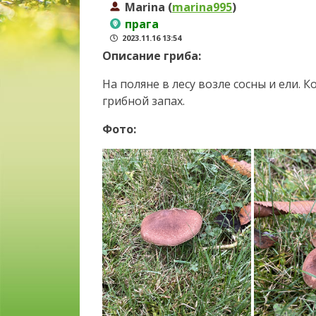
Marina (
marina995
)
прага
2023.11.16 13:54
Описание гриба:
На поляне в лесу возле сосны и ели. 
грибной запах.
Фото: