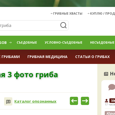
ГРИБНЫЕ ХВАСТЫ
КУПЛЮ / ПРО
БОВ
СЪЕДОБНЫЕ
УСЛОВНО-СЪЕДОБНЫЕ
НЕСЪЕДОБНЫЕ
С ГРИБАМИ
ГРИБНАЯ МЕДИЦИНА
СТАТЬИ О ГРИБАХ
я 3 фото гриба
Н
V
Каталог опознанных
17 часо
Юри