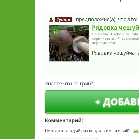
предположил(а), что это:
Tyoma
Рядовка чешуй
Синонимы:
Tricholoma imbr
коричневатая, Рядовка вол
черепитчатая.
Рядовка чешуйчат
Знаете что за гриб?
+ ДОБАВ
Комментарий:
Не хотите каждый раз вводить имя и email? -
за