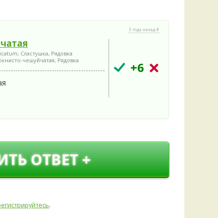
Удем
Фелл
Церат
3 года назад #
гри
чатая
Ша
icatum, Сластушка, Рядовка
окнисто-чешуйчатая, Рядовка
Шишк
+6
ая
ИТЬ ОТВЕТ +
регистрируйтесь
.