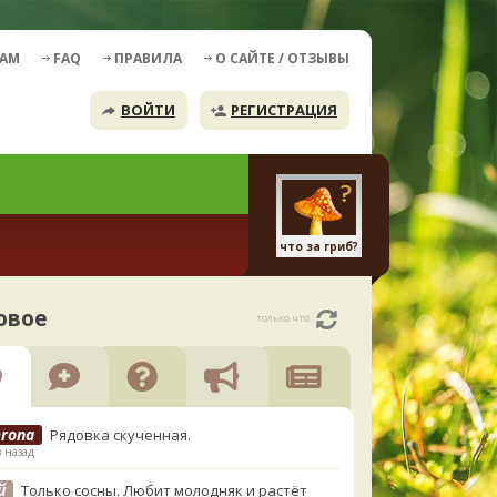
ДАМ
FAQ
ПРАВИЛА
О САЙТЕ / ОТЗЫВЫ
ВОЙТИ
РЕГИСТРАЦИЯ
что за гриб?
овое
только что
erona
Рядовка скученная.
в назад
й
Только сосны. Любит молодняк и растёт