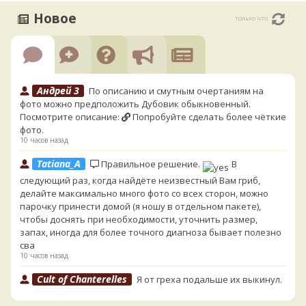
Новое
только что
Андрей 3
По описанию и смутным очертаниям на
фото можно предположить Дубовик обыкновенный.
Посмотрите описание:
Попробуйте сделать более чёткие
фото.
10 часов назад
Tatiana_A
Правильное решение.
В
следующий раз, когда найдёте неизвестный Вам гриб,
делайте максимально много фото со всех сторон, можно
парочку принести домой (я ношу в отдельном пакете),
чтобы доснять при необходимости, уточнить размер,
запах, иногда для более точного диагноза бывает полезно
сва
10 часов назад
Cult of Chanterelles
Я от греха подальше их выкинул.
Для не знающего человека эксперименты с говорушками,
наверное, плохая идея.