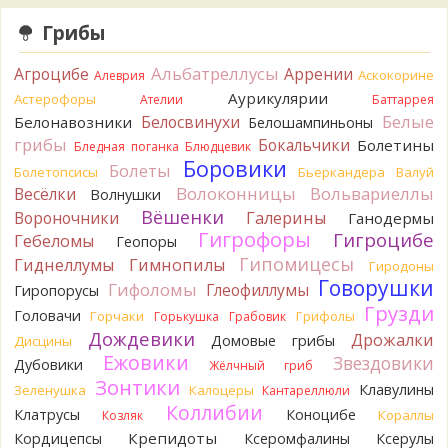
10 часов назад
Грибы
Tatiana_A
Говорушек в этой цветовой гамме - хоть
пруд пруди, и далеко не все описаны на этом сайте. И
Альбатреллусы
Агроцибе
Аррении
Аскокорине
Алеврия
большинство из них как минимум несъедобны. Ворончатая
Аурикулярии
Астерофоры
Ателии
Баттаррея
должна слабо пахнуть миндалём. Из похожих есть, скажем,
Белые
Белосвинухи
Белонавозники
Белошампиньоны
Желобчатая и Бледноокрашенная. Росли не не древесине,
грибы
Бокальчики
Болетины
так? Из земли или из подстилки
Бледная поганка
Блюдцевик
11 часов назад
Боровики
Болеты
Болетопсисы
Бьеркандера
Валуй
Волоконницы
Вольвариеллы
Весёлки
Мария
Волнушки
Хорошо. При срезании синеет.
11 часов назад
Вёшенки
Вороночники
Галерины
Ганодермы
Гигрофоры
Гигроцибе
Гебеломы
Геопоры
Tatiana_A
Посмотрите Пилолистнички:
lentinellus/
Гипомицесы
11 часов назад
Гиднеллумы
Гимнопилы
Гиродоны
Говорушки
Гифоломы
Глеофиллумы
Гиропорусы
BorisM
Мария, нереально точно определить вид
Грузди
гриба по таким фото. А в лотерею играть здесь никто не
Головачи
Горчаки
Грифолы
Горькушка
Грабовик
станет...
Дождевики
Дрожалки
Домовые грибы
Дисцины
15 часов назад
Ежовики
Звездовики
Дубовики
Жёлчный гриб
BorisM
Лес может быть и еловый, но хвоя на земле -
Зонтики
Клавулины
Зеленушка
Калоцеры
Кантареллюли
сосновая.
Коллибии
Клатрусы
Коноцибе
Кораллы
Козляк
18 часов назад
Крепидоты
Кордицепсы
Ксеромфалины
Ксерулы