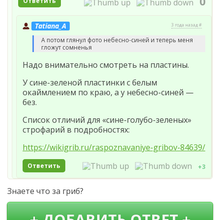
0
Ответить
Tatiana_A
3 года назад #
А потом глянул фото небесно-синей и теперь меня
гложут сомненья
Надо внимательно смотреть на пластины.
У сине-зеленой пластинки с белым
окаймлением по краю, а у небесно-синей —
без.
Список отличий для «сине-голубо-зеленых»
строфарий в подробностях:
https://wikigrib.ru/raspoznavaniye-gribov-84639/
Ответить
+3
Знаете что за гриб?
+ ДОБАВИТЬ ОТВЕТ +