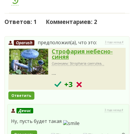
Ответов: 1 Комментариев: 2
предположил(а), что это:
Oparush
3 года назад #
Строфария небесно-
синяя
Синонимы:
Stropharia caerulea, .
….
+3
Ответить
Денис
3 года назад #
Ну, пусть будет такая