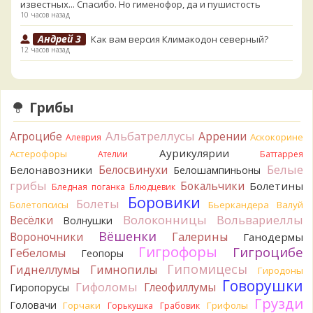
известных... Спасибо. Но гименофор, да и пушистость
10 часов назад
Андрей 3
Как вам версия Климакодон северный?
12 часов назад
Андрей 3
Он самый!
12 часов назад
Грибы
Verona
С гименофором вы бы сделали более
информативные фото. То, что есть сейчас, вызывает
Альбатреллусы
Агроцибе
Аррении
вопросы.
Аскокорине
Алеврия
13 часов назад
Аурикулярии
Астерофоры
Ателии
Баттаррея
Белые
Белосвинухи
Белонавозники
Белошампиньоны
Павел
Может и постия, только совсем не горькая, и с
грибы
берёзы, и гименофор шипчатый; или что-то родственное.
Бокальчики
Болетины
Бледная поганка
Блюдцевик
По мере напитывания соком приобретает аромат
Боровики
Болеты
Болетопсисы
Бьеркандера
Валуй
пикантного (по типу чесночного) мяса под маринадом!
Волоконницы
Вольвариеллы
Весёлки
Волнушки
Думаю, заморозить или засушить, до выяснения деталей...
Вёшенки
Вороночники
Галерины
Ганодермы
Спасибо за вариант
Гигрофоры
13 часов назад
Гигроцибе
Гебеломы
Геопоры
Гипомицесы
Гиднеллумы
Гимнопилы
Гиродоны
Oparush
Говорушки
Гифоломы
Глеофиллумы
Гиропорусы
14 часов назад
Грузди
Головачи
Горчаки
Грифолы
Горькушка
Грабовик
Verona
Возможно Постия, хотя сильная пушистость