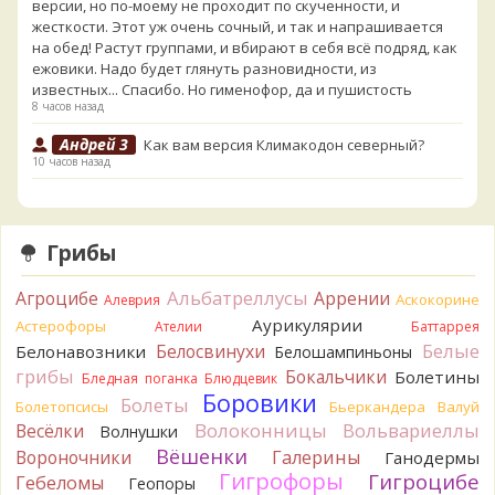
версии, но по-моему не проходит по скученности, и
жесткости. Этот уж очень сочный, и так и напрашивается
на обед! Растут группами, и вбирают в себя всё подряд, как
ежовики. Надо будет глянуть разновидности, из
известных... Спасибо. Но гименофор, да и пушистость
8 часов назад
Андрей 3
Как вам версия Климакодон северный?
10 часов назад
Андрей 3
Он самый!
10 часов назад
Грибы
Verona
С гименофором вы бы сделали более
информативные фото. То, что есть сейчас, вызывает
Альбатреллусы
Агроцибе
Аррении
вопросы.
Аскокорине
Алеврия
11 часов назад
Аурикулярии
Астерофоры
Ателии
Баттаррея
Белые
Белосвинухи
Белонавозники
Белошампиньоны
Павел
Может и постия, только совсем не горькая, и с
грибы
берёзы, и гименофор шипчатый; или что-то родственное.
Бокальчики
Болетины
Бледная поганка
Блюдцевик
По мере напитывания соком приобретает аромат
Боровики
Болеты
Болетопсисы
Бьеркандера
Валуй
пикантного (по типу чесночного) мяса под маринадом!
Волоконницы
Вольвариеллы
Весёлки
Волнушки
Думаю, заморозить или засушить, до выяснения деталей...
Вёшенки
Вороночники
Галерины
Ганодермы
Спасибо за вариант
Гигрофоры
11 часов назад
Гигроцибе
Гебеломы
Геопоры