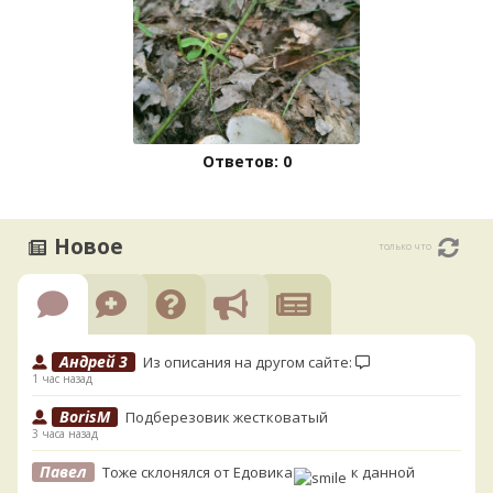
Ответов: 0
Новое
только что
Андрей 3
Из описания на другом сайте:
1 час назад
BorisM
Подберезовик жестковатый
3 часа назад
Павел
Тоже склонялся от Едовика
к данной