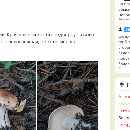
на фо
обыкн
Попро
14 часо
Ta
й. Края шляпки как бы подвёрнуты вниз.
следу
оть белоснежная, цвет не меняет.
гриб,
сторо
отдел
необх
более
15 часо
Cu
выкин
говор
15 часо
Агро
Ta
Аскок
- хоть
Батта
сайте
Бело
несъе
Блюдц
минда