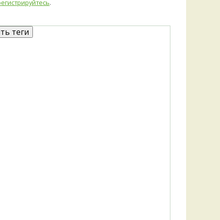
Удем
регистрируйтесь
.
Фелл
Церат
гри
Ша
Шишк