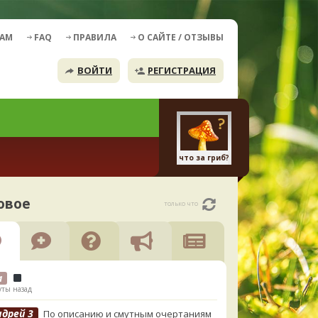
ДАМ
FAQ
ПРАВИЛА
О САЙТЕ / ОТЗЫВЫ
ВОЙТИ
РЕГИСТРАЦИЯ
что за гриб?
овое
только что
а
ты назад
ндрей 3
По описанию и смутным очертаниям