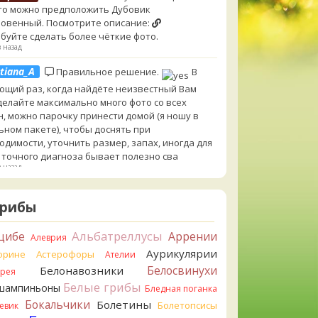
то можно предположить Дубовик
овенный. Посмотрите описание:
буйте сделать более чёткие фото.
в назад
tiana_A
Правильное решение.
В
ющий раз, когда найдёте неизвестный Вам
 делайте максимально много фото со всех
н, можно парочку принести домой (я ношу в
ьном пакете), чтобы доснять при
одимости, уточнить размер, запах, иногда для
 точного диагноза бывает полезно сва
в назад
lt of Chanterelles
Я от греха подальше их
Грибы
ул. Для не знающего человека эксперименты с
ушками, наверное, плохая идея.
в назад
Альбатреллусы
цибе
Аррении
Алеврия
Аурикулярии
tiana_A
орине
Астерофоры
Говорушек в этой цветовой гамме
Ателии
 пруд пруди, и далеко не все описаны на этом
Белосвинухи
Белонавозники
ррея
. И большинство из них как минимум
Белые грибы
шампиньоны
Бледная поганка
добны. Ворончатая должна слабо пахнуть
Бокальчики
Болетины
Болетопсисы
евик
лём. Из похожих есть, скажем, Желобчатая и