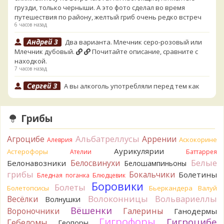
грузди, только черныши. А это фото сделал во время
путешествия по району, желтый гриб очень редко встреч
6 часов назад
Андрей 3
Два варианта. Млечник серо-розовый или
Млечник дубовый.
Почитайте описание, сравните с
находкой.
7 часов назад
Сергей З
А вы алкоголь употребляли перед тем как
попробовать горчак на вкус?
14 часов назад
Грибы
Serj_Sf
Сегодня такого маленького я и порезал, и
лизнул, и пожевал, но горечи не почувствовал. Супруга
Альбатреллусы
Агроцибе
Аррении
лизнула - ей горький, как таблетка. Детям тоже не горький.
Аскокорине
Алеврия
То что это именно горчак сомнений нет. Но вот такие
Аурикулярии
Астерофоры
Ателии
Баттаррея
индивидуальные вкусовые особенности.)Гриб, конечно,
Белые
Белосвинухи
Белонавозники
Белошампиньоны
выкинули.
грибы
Бокальчики
Болетины
Бледная поганка
Блюдцевик
19 часов назад
Боровики
Болеты
Болетопсисы
Бьеркандера
Валуй
Verona
Говорушка булавоногая могла бы вырасти...
Волоконницы
Вольвариеллы
Весёлки
Волнушки
19 часов назад
Вёшенки
Вороночники
Галерины
Ганодермы
Misha35
Спасибо!!!
Гигрофоры
Гигроцибе
Гебеломы
Геопоры