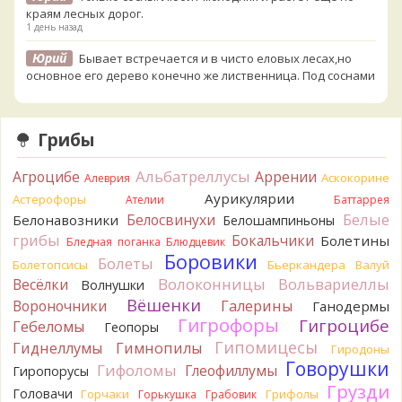
краям лесных дорог.
1 день назад
Юрий
Бывает встречается и в чисто еловых лесах,но
основное его дерево конечно же лиственница. Под соснами
не растёт.
1 день назад
Грибы
Katya20
Зарлдыш мухомора.
1 день назад
Альбатреллусы
Агроцибе
Аррении
Аскокорине
Алеврия
Katya20
Навозник.
1 день назад
Аурикулярии
Астерофоры
Ателии
Баттаррея
Белые
Белосвинухи
Белонавозники
Белошампиньоны
Verona
Скорее всего он.
грибы
Бокальчики
Болетины
2 дня назад
Бледная поганка
Блюдцевик
Боровики
Болеты
Болетопсисы
Бьеркандера
Валуй
Verona
Что-то из рядовок. Цвета на фото вряд ли
Волоконницы
Вольвариеллы
Весёлки
Волнушки
переданы правильно.
Вёшенки
Вороночники
2 дня назад
Галерины
Ганодермы
Гигрофоры
Гигроцибе
Гебеломы
Геопоры
Verona
Рядовка мыльная, судя по пластинкам.
Гипомицесы
Гиднеллумы
Гимнопилы
Гиродоны
Правильно сделали, что не взяли.
Говорушки
2 дня назад
Гифоломы
Глеофиллумы
Гиропорусы
Грузди
Головачи
Горчаки
Грифолы
BorisM
Горькушка
Грабовик
Подгруздок чёрный, или близкие виды