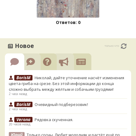
Ответов: 0
Новое
только что
BorisM
Николай, дайте уточнение насчёт изменения
цвета гриба на срезе. Без этой информации до конца
сложно выбрать между жёлтым и собачьим груздями!
2 часа назад
BorisM
Очевидный подберезовик!
2 часа назад
Verona
Рядовка скученная.
20 часов назад
Юрий
Только сосны. Любит молодняк и растёт ещё по