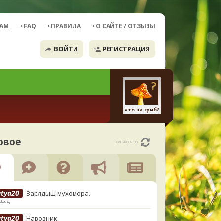
ДАМ
FAQ
ПРАВИЛА
О САЙТЕ / ОТЗЫВЫ
ВОЙТИ
РЕГИСТРАЦИЯ
что за гриб?
овое
только что
atya20
Зарлдыш мухомора.
азад
atya20
Навозник.