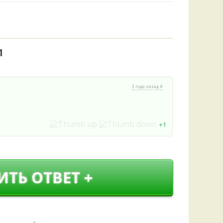
Удем
Фелл
Церат
гри
Ша
1
Шишк
3 года назад #
+1
ИТЬ ОТВЕТ +