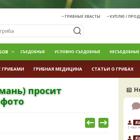
ГРИБНЫЕ ХВАСТЫ
КУПЛЮ / ПРО
БОВ
СЪЕДОБНЫЕ
УСЛОВНО-СЪЕДОБНЫЕ
НЕСЪЕДОБНЫЕ
С ГРИБАМИ
ГРИБНАЯ МЕДИЦИНА
СТАТЬИ О ГРИБАХ
мань) просит
Н
 фото
K
2 часа н
K