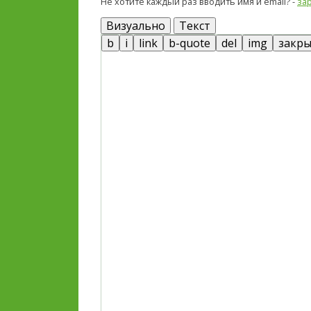
Не хотите каждый раз вводить имя и email? -
за
Визуально
Текст