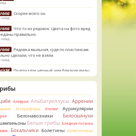
азад
erona
Скорее всего он.
в назад
erona
Что-то из рядовок. Цвета на фото вряд
реданы правильно.
в назад
erona
Рядовка мыльная, судя по пластинкам.
льно сделали, что не взяли.
в назад
orisM
Подгруздок чёрный, или близкие виды
в назад
orisM
Сдаётся мне, на земле и в руке - разные
Грибы
.
в назад
Альбатреллусы
цибе
Аррении
Алеврия
ирилл
Вони не было, но вода и гриб при варке
Аурикулярии
орине
Астерофоры
Ателии
и желтеть. Выкинул. Большое спасибо.
Белосвинухи
Белонавозники
ррея
в назад
Белые грибы
шампиньоны
Бледная поганка
ирилл
Спасибо.
Бокальчики
Болетины
Болетопсисы
евик
в назад