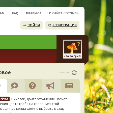
ДАМ
FAQ
ПРАВИЛА
О САЙТЕ / ОТЗЫВЫ
ВОЙТИ
РЕГИСТРАЦИЯ
что за гриб?
овое
только что
orisM
Николай, дайте уточнение насчёт
ения цвета гриба на срезе. Без этой
мации до конца сложно выбрать между