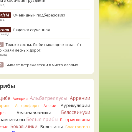
м и собачьим груздями!
зад
orisM
Очевидный подберезовик!
зад
erona
Рядовка скученная.
в назад
й
Только сосны. Любит молодняк и растёт
о краям лесных дорог.
назад
й
Бывает встречается и в чисто еловых
,но основное его дерево конечно же
енница. Под соснами не растёт.
назад
Грибы
atya20
Зарлдыш мухомора.
назад
Альбатреллусы
цибе
Аррении
Алеврия
Аурикулярии
atya20
орине
Астерофоры
Навозник.
Ателии
назад
Белосвинухи
Белонавозники
ррея
Белые грибы
шампиньоны
erona
Бледная поганка
Скорее всего он.
азад
Бокальчики
Болетины
Болетопсисы
евик