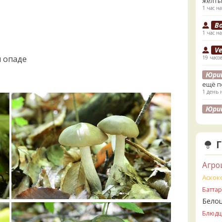
жёлты
1 час на
B
1 час на
V
м опаде
19 часо
Юри
ещё п
1 день 
Юри
лесах
листв
1 день 
K
1 день 
Агро
K
Аскок
1 день 
Батта
Бело
V
2 дня н
Блюдц