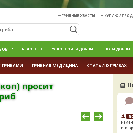
ГРИБНЫЕ ХВАСТЫ
КУПЛЮ / ПРО
БОВ
СЪЕДОБНЫЕ
УСЛОВНО-СЪЕДОБНЫЕ
НЕСЪЕДОБНЫЕ
С ГРИБАМИ
ГРИБНАЯ МЕДИЦИНА
СТАТЬИ О ГРИБАХ
коп) просит
Н
гриб
B
измен
инфор