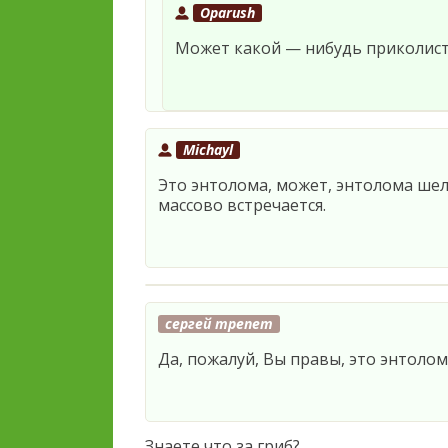
Oparush
Может какой — нибудь приколист 
Michayl
Это энтолома, может, энтолома шелк
массово встречается.
сергей трепет
Да, пожалуй, Вы правы, это энтолома
Знаете что за гриб?