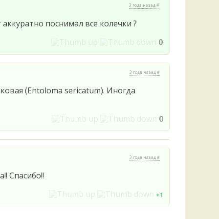
Удем
3 года назад #
Фелл
аккуратно поснимал все колечки ?
Церат
гри
0
Ша
Шишк
3 года назад #
овая (Entoloma sericatum). Иногда
0
3 года назад #
!! Спасибо!!
+1