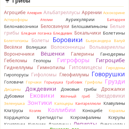
Грибы
Verona
Рядовка мыльная, судя по пластинкам.
Альбатреллусы
Агроцибе
Аррении
Аскокорине
Алеврия
Правильно сделали, что не взяли.
20 часов назад
Аурикулярии
Астерофоры
Ателии
Баттаррея
Белые
Белосвинухи
Белонавозники
Белошампиньоны
BorisM
Подгруздок чёрный, или близкие виды
грибы
Бокальчики
Болетины
21 час назад
Бледная поганка
Блюдцевик
Боровики
Болеты
Болетопсисы
Бьеркандера
Валуй
BorisM
Сдаётся мне, на земле и в руке - разные грибы.
Волоконницы
Вольвариеллы
Весёлки
Волнушки
21 час назад
Вёшенки
Вороночники
Галерины
Ганодермы
Кирилл
Вони не было, но вода и гриб при варке
Гигрофоры
Гигроцибе
Гебеломы
Геопоры
начали желтеть. Выкинул. Большое спасибо.
Гипомицесы
Гиднеллумы
Гимнопилы
22 часа назад
Гиродоны
Говорушки
Гифоломы
Глеофиллумы
Гиропорусы
Кирилл
Спасибо.
Грузди
Головачи
22 часа назад
Горчаки
Грифолы
Горькушка
Грабовик
Дождевики
Дрожалки
Домовые грибы
Дисцины
Tatiana_A
Да. Но они не все безоговорочно
Ежовики
Звездовики
Дубовики
Жёлчный гриб
съедобны.
Зонтики
23 часа назад
Клавулины
Зеленушка
Калоцеры
Кантареллюли
Коллибии
Клатрусы
Коноцибе
Кораллы
Козляк
Tatiana_A
В следующий раз вырвите его целиком и
разрежьте ножку вертикально. Именно вертикально.
Крепидоты
Кордицепсы
Ксеромфалины
Ксерулы
Пожелтение у самого основания - значит, Ш. Желтокожий,
Лепиоты
Ксилярии
Лаковицы
Лимацеллы
Кудонии
ядовит. Иногда полезно гриб сварить, Желтокожий и еще