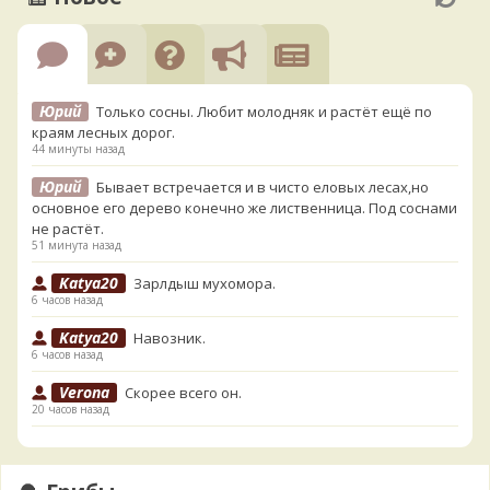
Юрий
Только сосны. Любит молодняк и растёт ещё по
краям лесных дорог.
44 минуты назад
Юрий
Бывает встречается и в чисто еловых лесах,но
основное его дерево конечно же лиственница. Под соснами
не растёт.
51 минута назад
Katya20
Зарлдыш мухомора.
6 часов назад
Katya20
Навозник.
6 часов назад
Verona
Скорее всего он.
20 часов назад
Verona
Что-то из рядовок. Цвета на фото вряд ли
переданы правильно.
20 часов назад