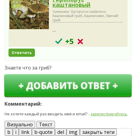
каштановый
Синонимы:
Gyroporus castaneus,
Каштановый гриб, Каштановик, Заячий
гриб.
…
+5
Ответить
Знаете что за гриб?
+ ДОБАВИТЬ ОТВЕТ +
Комментарий:
Не хотите каждый раз вводить имя и email? -
зарегистрируйтесь
.
Визуально
Текст