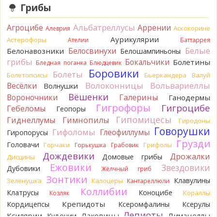
Грибы
Katya20
Зарлдыш мухомора.
1 день назад
Альбатреллусы
Агроцибе
Аррении
Аскокорине
Алеврия
Katya20
Навозник.
1 день назад
Аурикулярии
Астерофоры
Ателии
Баттаррея
Белые
Белосвинухи
Белонавозники
Белошампиньоны
Verona
Скорее всего он.
грибы
Бокальчики
Болетины
2 дня назад
Бледная поганка
Блюдцевик
Боровики
Болеты
Болетопсисы
Бьеркандера
Валуй
Verona
Что-то из рядовок. Цвета на фото вряд ли
Волоконницы
Вольвариеллы
Весёлки
Волнушки
переданы правильно.
Вёшенки
Вороночники
2 дня назад
Галерины
Ганодермы
Гигрофоры
Гигроцибе
Гебеломы
Геопоры
Verona
Рядовка мыльная, судя по пластинкам.
Гипомицесы
Гиднеллумы
Гимнопилы
Гиродоны
Правильно сделали, что не взяли.
Говорушки
2 дня назад
Гифоломы
Глеофиллумы
Гиропорусы
Грузди
Головачи
Горчаки
Грифолы
BorisM
Горькушка
Грабовик
Подгруздок чёрный, или близкие виды
2 дня назад
Дождевики
Дрожалки
Домовые грибы
Дисцины
Ежовики
Звездовики
Дубовики
Жёлчный гриб
BorisM
Сдаётся мне, на земле и в руке - разные грибы.
Зонтики
2 дня назад
Клавулины
Зеленушка
Калоцеры
Кантареллюли
Коллибии
Клатрусы
Коноцибе
Кораллы
Козляк
Кирилл
Вони не было, но вода и гриб при варке
начали желтеть. Выкинул. Большое спасибо.
Крепидоты
Кордицепсы
Ксеромфалины
Ксерулы
2 дня назад
Лепиоты
Ксилярии
Лаковицы
Лимацеллы
Кудонии