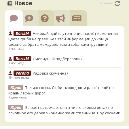
Новое
только что
BorisM
Николай, дайте уточнение насчёт изменения
цвета гриба на срезе. Без этой информации до конца
сложно выбрать между жёлтым и собачьим груздями!
1 час назад
BorisM
Очевидный подберезовик!
1 час назад
Verona
Рядовка скученная.
19 часов назад
Юрий
Только сосны. Любит молодняк и растёт ещё по
краям лесных дорог.
1 день назад
Юрий
Бывает встречается и в чисто еловых лесах,но
основное его дерево конечно же лиственница. Под соснами
не растёт.
1 день назад