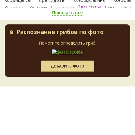
Кордицепсы
Ксеромфалины
Ксерулы
Кирилл
Спасибо!
Лепиоты
Ксилярии
Лаковицы
Лимацеллы
Кудонии
12 часов назад
Показать все
Лисички
Лишайники
Лиофиллумы
Алексей
Нет, лес еловый, но гриб реально больше всего
Ложные опята
Ложнодождевики
Ложные лисички
похож на белый гриб сосновый.
Маслята
Лопастники
Меланолеуки
Майский гриб
12 часов назад
Распознание грибов по фото
Млечники
Мицены
Моховики
Мокрухи
BorisM
С учётом наличия сосновой хвои наиболее
Мухоморы
Навозники
Помогите определить гриб:
Мутинусы
Наукория
вероятен белый гриб сосновый.
Негниючники
Опята
Обабки
Омфалины
12 часов назад
Паутинники
Панеолусы
Панеллюсы
Панусы
Алексей
Благодарю, гриб уже употребили в пищу, а
Пецицы
Песочники
Пизолитусы
Перечный гриб
ДОБАВИТЬ ФОТО
потом закралось сомнение. Смутила ножка красновато-
Плютеи
коричневого цвета. Фото единственное, которое есть.
Пилолистники
Пилолистнички
13 часов назад
Подберёзовики
Подосиновики
Подгруздки
Поплавки
Андрей 3
По этим параметрам они одинаковые.
Полёвки
Порфировики
Порховки
Польский гриб
Бертильоны тоже скрипят и белые.
Псилоцибе
Псатиреллы
Рамарии
Постии
Рейши
17 часов назад
Рогатики
Рыжики
Решёточники
Ризопогоны
Рядовки
Чичерин Николая
Мне кажется: скрипицу можно
Синяк
Сатанинские
Свинушки
Сетконоска
почувствовать кожей пальцев, скрипит в руках. И цвет
Сморчки
Слизевики
Стереум
Стробилюрусы
белее, как-будто идеальная белизна у скрипицы
Сыроежки
Строфарии
20 часов назад
Строчки
Суториусы
Трутовики
Траметес
Телефоры
Тилопилы
BorisM
Если на срезе не синеет...