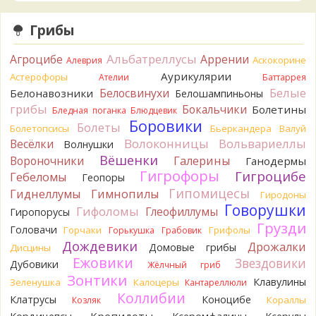
наверное, плохая идея.
4 часа назад
Грибы
Tatiana_A
Говорушек в этой цветовой гамме - хоть
пруд пруди, и далеко не все описаны на этом сайте. И
Альбатреллусы
Агроцибе
Аррении
Аскокорине
Алеврия
большинство из них как минимум несъедобны. Ворончатая
Аурикулярии
Астерофоры
Ателии
Баттаррея
должна слабо пахнуть миндалём. Из похожих есть, скажем,
Белые
Белосвинухи
Белонавозники
Белошампиньоны
Желобчатая и Бледноокрашенная. Росли не не древесине,
грибы
Бокальчики
Болетины
так? Из земли или из подстилки
Бледная поганка
Блюдцевик
4 часа назад
Боровики
Болеты
Болетопсисы
Бьеркандера
Валуй
Волоконницы
Вольвариеллы
Весёлки
Мария
Волнушки
Хорошо. При срезании синеет.
4 часа назад
Вёшенки
Вороночники
Галерины
Ганодермы
Гигрофоры
Гигроцибе
Гебеломы
Геопоры
Tatiana_A
Посмотрите Пилолистнички:
lentinellus/
Гипомицесы
4 часа назад
Гиднеллумы
Гимнопилы
Гиродоны
Говорушки
Гифоломы
Глеофиллумы
Гиропорусы
BorisM
Мария, нереально точно определить вид
Грузди
гриба по таким фото. А в лотерею играть здесь никто не
Головачи
Горчаки
Грифолы
Горькушка
Грабовик
станет...
Дождевики
Дрожалки
Домовые грибы
Дисцины
8 часов назад
Ежовики
Звездовики
Дубовики
Жёлчный гриб
BorisM
Лес может быть и еловый, но хвоя на земле -
Зонтики
Клавулины
Зеленушка
Калоцеры
Кантареллюли
сосновая.
Коллибии
Клатрусы
Коноцибе
Кораллы
Козляк
12 часов назад
Крепидоты