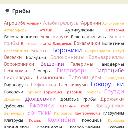
лизнул, и пожевал, но горечи не почувствовал. Супруга
лизнула - ей горький, как таблетка. Детям тоже не горький.
Грибы
То что это именно горчак сомнений нет. Но вот такие
индивидуальные вкусовые особенности.)Гриб, конечно,
Альбатреллусы
Агроцибе
Аррении
Аскокорине
Алеврия
выкинули.
Аурикулярии
Астерофоры
14 часов назад
Ателии
Баттаррея
Белые
Белосвинухи
Белонавозники
Белошампиньоны
Verona
Говорушка булавоногая могла бы вырасти...
грибы
Бокальчики
Болетины
Бледная поганка
Блюдцевик
15 часов назад
Боровики
Болеты
Болетопсисы
Бьеркандера
Валуй
Misha35
Спасибо!!!
Волоконницы
Вольвариеллы
Весёлки
Волнушки
15 часов назад
Вёшенки
Вороночники
Галерины
Ганодермы
BorisM
Вот как раз зонтика пестрого там
Гигрофоры
Гигроцибе
Гебеломы
Геопоры
точно нет! P.S. Вячеслав, мы ждём ваших подтверждений
Гипомицесы
Гиднеллумы
Гимнопилы
Гиродоны
насчёт того, что на разных фото не один и тот же гриб. Они
Говорушки
Гифоломы
Глеофиллумы
Гиропорусы
и по виду разные, а не просто разные экземпляры. Но
Грузди
хорошо было бы упорядочить это с вашим участием.
Головачи
Горчаки
Грифолы
Горькушка
Грабовик
Разные грибы нужно разнести по разным вопросам!
Дождевики
Дрожалки
Домовые грибы
Дисцины
15 часов назад
Ежовики
Звездовики
Дубовики
Жёлчный гриб
BorisM
Однозначно польский!
Зонтики
Клавулины
Зеленушка
Калоцеры
Кантареллюли
15 часов назад
Коллибии
Клатрусы
Коноцибе
Кораллы
Козляк
BorisM
Николай, дайте уточнение насчёт изменения
Крепидоты
Кордицепсы
Ксеромфалины
Ксерулы