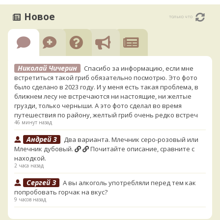
Новое
только что
Николай Чичерин
Спасибо за информацию, если мне
встретиться такой гриб обязательно посмотрю. Это фото
было сделано в 2023 году. И у меня есть такая проблема, в
ближнем лесу не встречаются ни настоящие, ни желтые
грузди, только черныши. А это фото сделал во время
путешествия по району, желтый гриб очень редко встреч
46 минут назад
Андрей 3
Два варианта. Млечник серо-розовый или
Млечник дубовый.
Почитайте описание, сравните с
находкой.
2 часа назад
Сергей З
А вы алкоголь употребляли перед тем как
попробовать горчак на вкус?
9 часов назад
Serj_Sf
Сегодня такого маленького я и порезал, и